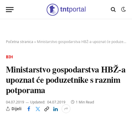
Početna stranica
»
Ministarstvo gospodarstva HBŽ-a upoznat će poduzetnike s raznim potporama
BIH
Ministarstvo gospodarstva HBŽ-a
upoznat će poduzetnike s raznim
potporama
04.07.2019
Updated:
04.07.2019
1 Min Read
Dijeli