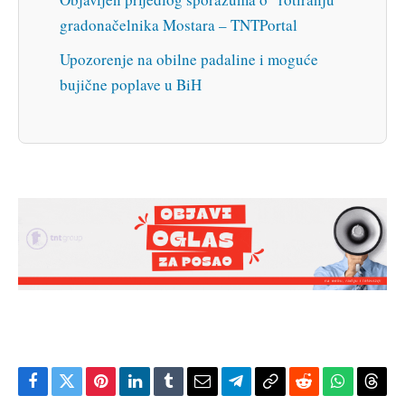
gradonačelnika Mostara – TNTPortal
Upozorenje na obilne padaline i moguće
bujične poplave u BiH
Facebook
Twitter
Pinterest
LinkedIn
Tumblr
Email
Telegram
Copy
Reddit
WhatsAp
Thre