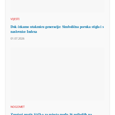
VIJESTI
Dok čekamo utakmicu generacije: Simbolična poruka stigla i s
naslovnice Indexa
01.07.2026
NOGOMET
Zmajevi protiv SAD-a za mjesto među 16 najboljih na