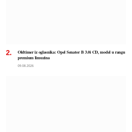
Oldtimer iz oglasnika: Opel Senator B 3.0i CD, model u rangu
premium limuzina
09.08.2026