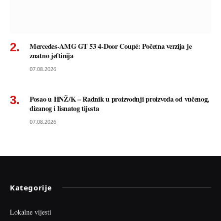
Mercedes-AMG GT 53 4-Door Coupé: Početna verzija je
znatno jeftinija
07.08.2026
Posao u HNŽ/K – Radnik u proizvodnji proizvoda od vučenog,
dizanog i lisnatog tijesta
07.08.2026
Kategorije
Lokalne vijesti