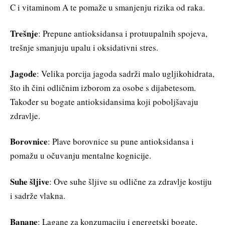
C i vitaminom A te pomaže u smanjenju rizika od raka.
Trešnje
: Prepune antioksidansa i protuupalnih spojeva,
trešnje smanjuju upalu i oksidativni stres.
Jagode
: Velika porcija jagoda sadrži malo ugljikohidrata,
što ih čini odličnim izborom za osobe s dijabetesom.
Također su bogate antioksidansima koji poboljšavaju
zdravlje.
Borovnice
: Plave borovnice su pune antioksidansa i
pomažu u očuvanju mentalne kognicije.
Suhe šljive
: Ove suhe šljive su odlične za zdravlje kostiju
i sadrže vlakna.
Banane
: Lagane za konzumaciju i energetski bogate,