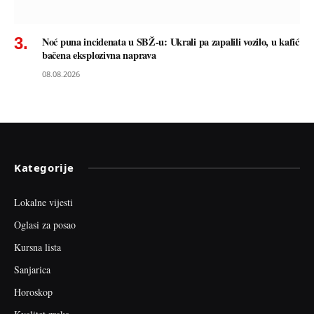
Noć puna incidenata u SBŽ-u: Ukrali pa zapalili vozilo, u kafić
bačena eksplozivna naprava
08.08.2026
Kategorije
Lokalne vijesti
Oglasi za posao
Kursna lista
Sanjarica
Horoskop