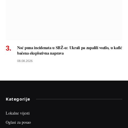
Noć puna incidenata u SBŽ-u: Ukrali pa zapalili vozilo, u kafić
bačena eksplozivna naprava
08.08.2026
Kategorije
Lokalne vijesti
Oglasi za posao