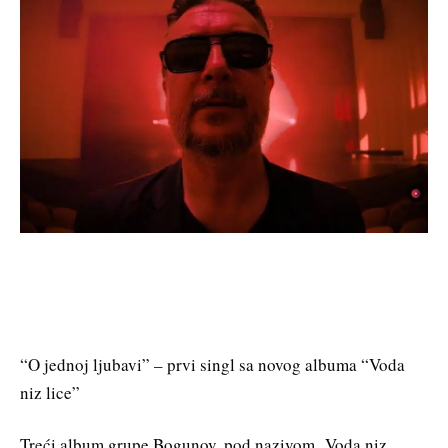
“O jednoj ljubavi” – prvi singl sa novog albuma “Voda
niz lice”
Treći album grupe Bogunov, pod nazivom „Voda niz