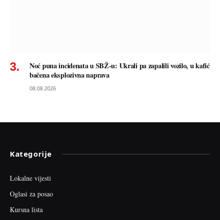
Noć puna incidenata u SBŽ-u: Ukrali pa zapalili vozilo, u kafić
bačena eksplozivna naprava
08.08.2026
Kategorije
Lokalne vijesti
Oglasi za posao
Kursna lista