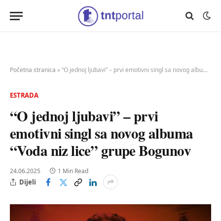
Početna stranica
»
“O jednoj ljubavi” – prvi emotivni singl sa novog albuma “Voda niz lice” grupe Bogunov
ESTRADA
“O jednoj ljubavi” – prvi
emotivni singl sa novog albuma
“Voda niz lice” grupe Bogunov
24.06.2025
1 Min Read
Dijeli