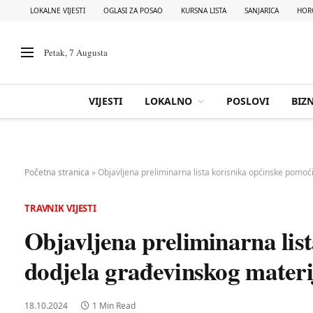
LOKALNE VIJESTI
OGLASI ZA POSAO
KURSNA LISTA
SANJARICA
HOR
Petak, 7 Augusta
VIJESTI
LOKALNO
POSLOVI
BIZN
Početna stranica
»
Objavljena preliminarna lista korisnika općinske pomoć
TRAVNIK VIJESTI
Objavljena preliminarna lis
dodjela građevinskog materi
18.10.2024
1 Min Read