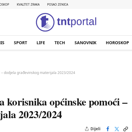
OSKOP
KVALITET ZRAKA
POSAO ZENICA
IS
SPORT
LIFE
TECH
SANOVNIK
HOROSKOP
i – dodjela građevinskog materijala 2023/2024
ta korisnika općinske pomoći –
jala 2023/2024
Dijeli