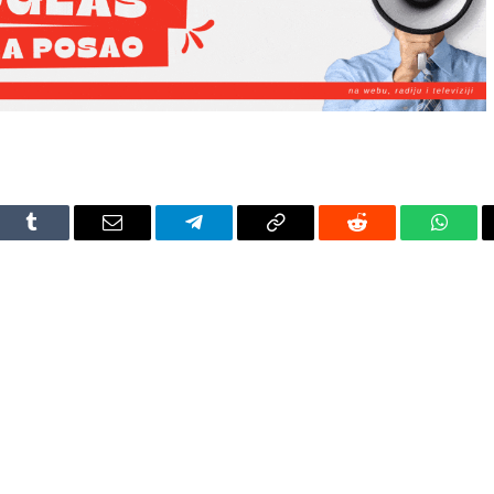
dIn
Tumblr
Email
Telegram
Copy
Reddit
Whats
Link