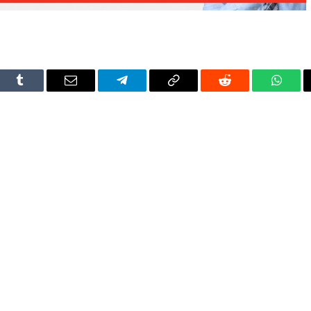
dIn
Tumblr
Email
Telegram
Copy
Reddit
Whats
Link