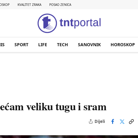
OSKOP
KVALITET ZRAKA
POSAO ZENICA
IS
SPORT
LIFE
TECH
SANOVNIK
HOROSKOP
ećam veliku tugu i sram
Dijeli