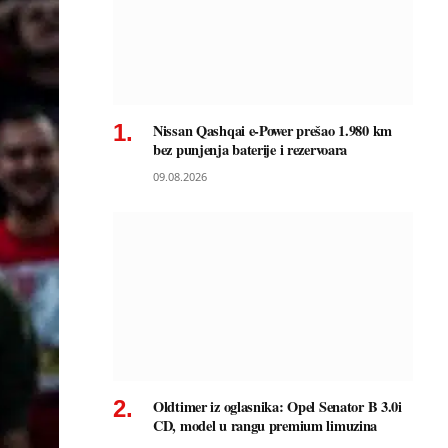
Nissan Qashqai e-Power prešao 1.980 km
bez punjenja baterije i rezervoara
09.08.2026
Oldtimer iz oglasnika: Opel Senator B 3.0i
CD, model u rangu premium limuzina