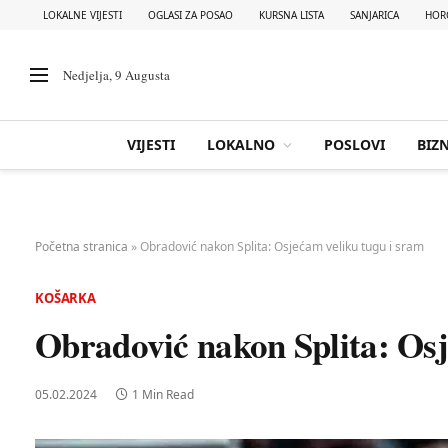
LOKALNE VIJESTI
OGLASI ZA POSAO
KURSNA LISTA
SANJARICA
HOR
Nedjelja, 9 Augusta
VIJESTI
LOKALNO
POSLOVI
BIZN
Početna stranica
»
Obradović nakon Splita: Osjećam veliku tugu i sram
KOŠARKA
Obradović nakon Splita: Osj
05.02.2024
1 Min Read