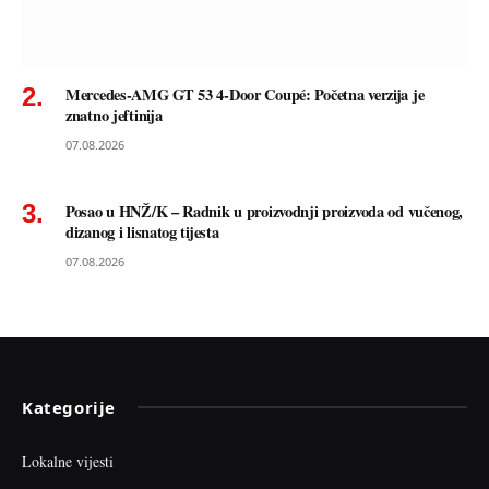
Mercedes-AMG GT 53 4-Door Coupé: Početna verzija je
znatno jeftinija
07.08.2026
Posao u HNŽ/K – Radnik u proizvodnji proizvoda od vučenog,
dizanog i lisnatog tijesta
07.08.2026
Kategorije
Lokalne vijesti