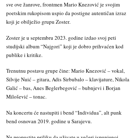
sve ove žanrove, frontmen Mario Knezović je svojim
poetskim rukopisom uspio da postigne autentičan izraz
koji je obilježio grupu Zoster.
Zoster je u septembru 2023. godine izdao svoj peti
studijski album “Najgori” koji je dobro prihvaćen kod
publike i kritike.
Trenutnu postavu grupe čine: Mario Knezović – vokal,
Silvije Nuić – gitara, Adis Sirbubalo – klavijature, Nikola
Galić – bas, Anes Beglerbegović – bubnjevi i Borjan
Milošević – tonac.
Na koncertu će nastupiti i bend “Individua”, alt punk
bend osnovan 2019. godine u Sarajevu.
Ne propustite priliku da uživate u večeri ispunjenoj