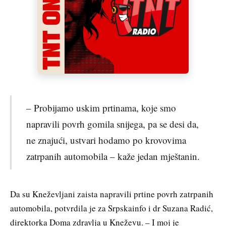
– Probijamo uskim prtinama, koje smo
napravili povrh gomila snijega, pa se desi da,
ne znajući, ustvari hodamo po krovovima
zatrpanih automobila – kaže jedan mještanin.
Da su Kneževljani zaista napravili prtine povrh zatrpanih
automobila, potvrdila je za Srpskainfo i dr Suzana Radić,
direktorka Doma zdravlja u Kneževu. – I moj je