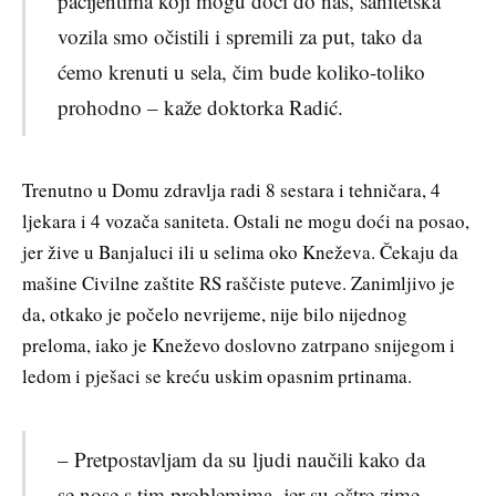
pacijentima koji mogu doći do nas, sanitetska
vozila smo očistili i spremili za put, tako da
ćemo krenuti u sela, čim bude koliko-toliko
prohodno – kaže doktorka Radić.
Trenutno u Domu zdravlja radi 8 sestara i tehničara, 4
ljekara i 4 vozača saniteta. Ostali ne mogu doći na posao,
jer žive u Banjaluci ili u selima oko Kneževa. Čekaju da
mašine Civilne zaštite RS raščiste puteve. Zanimljivo je
da, otkako je počelo nevrijeme, nije bilo nijednog
preloma, iako je Kneževo doslovno zatrpano snijegom i
ledom i pješaci se kreću uskim opasnim prtinama.
– Pretpostavljam da su ljudi naučili kako da
se nose s tim problemima, jer su oštre zime