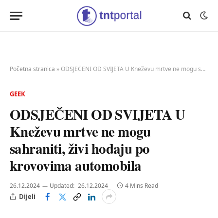
Početna stranica
»
ODSJEČENI OD SVIJETA U Kneževu mrtve ne mogu sahraniti, živi hodaju po krovovima automobila
GEEK
ODSJEČENI OD SVIJETA U
Kneževu mrtve ne mogu
sahraniti, živi hodaju po
krovovima automobila
26.12.2024
Updated:
26.12.2024
4 Mins Read
Dijeli