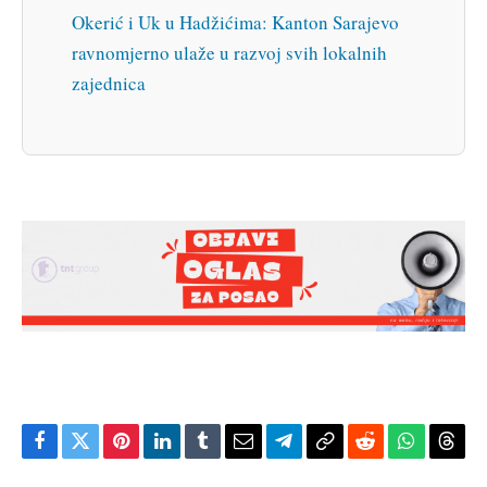
Okerić i Uk u Hadžićima: Kanton Sarajevo
ravnomjerno ulaže u razvoj svih lokalnih
zajednica
Facebook
Twitter
Pinterest
LinkedIn
Tumblr
Email
Telegram
Copy
Reddit
WhatsAp
Thre