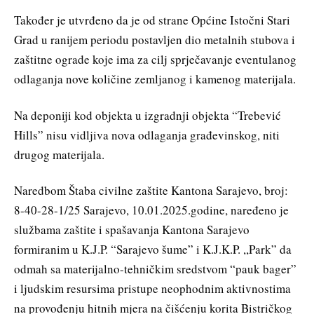
Također je utvrđeno da je od strane Općine Istočni Stari
Grad u ranijem periodu postavljen dio metalnih stubova i
zaštitne ograde koje ima za cilj sprječavanje eventulanog
odlaganja nove količine zemljanog i kamenog materijala.
Na deponiji kod objekta u izgradnji objekta “Trebević
Hills” nisu vidljiva nova odlaganja građevinskog, niti
drugog materijala.
Naredbom Štaba civilne zaštite Kantona Sarajevo, broj:
8-40-28-1/25 Sarajevo, 10.01.2025.godine, naređeno je
službama zaštite i spašavanja Kantona Sarajevo
formiranim u K.J.P. “Sarajevo šume” i K.J.K.P. ,,Park” da
odmah sa materijalno-tehničkim sredstvom “pauk bager”
i ljudskim resursima pristupe neophodnim aktivnostima
na provođenju hitnih mjera na čišćenju korita Bistričkog