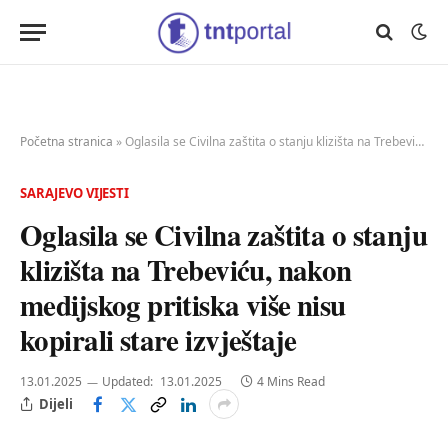
Početna stranica
»
Oglasila se Civilna zaštita o stanju klizišta na Trebeviću, nakon medijskog pritiska više nisu kopirali stare izvještaje
SARAJEVO VIJESTI
Oglasila se Civilna zaštita o stanju
klizišta na Trebeviću, nakon
medijskog pritiska više nisu
kopirali stare izvještaje
13.01.2025
Updated:
13.01.2025
4 Mins Read
Dijeli