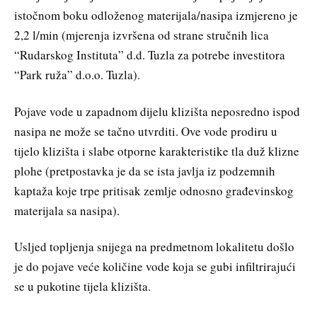
istočnom boku odloženog materijala/nasipa izmjereno je
2,2 l/min (mjerenja izvršena od strane stručnih lica
“Rudarskog Instituta” d.d. Tuzla za potrebe investitora
“Park ruža” d.o.o. Tuzla).
Pojave vode u zapadnom dijelu klizišta neposredno ispod
nasipa ne može se tačno utvrditi. Ove vode prodiru u
tijelo klizišta i slabe otporne karakteristike tla duž klizne
plohe (pretpostavka je da se ista javlja iz podzemnih
kaptaža koje trpe pritisak zemlje odnosno građevinskog
materijala sa nasipa).
Usljed topljenja snijega na predmetnom lokalitetu došlo
je do pojave veće količine vode koja se gubi infiltrirajući
se u pukotine tijela klizišta.