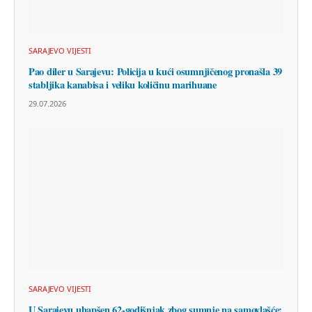
SARAJEVO VIJESTI
Pao diler u Sarajevu: Policija u kući osumnjičenog pronašla 39
stabljika kanabisa i veliku količinu marihuane
29.07.2026
SARAJEVO VIJESTI
U Sarajevu uhapšen 62-godišnjak zbog sumnje na samovlašće: