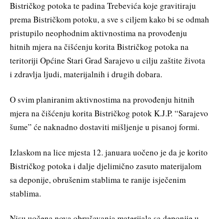
Bistričkog potoka te padina Trebevića koje gravitiraju
prema Bistričkom potoku, a sve s ciljem kako bi se odmah
pristupilo neophodnim aktivnostima na provođenju
hitnih mjera na čišćenju korita Bistričkog potoka na
teritoriji Općine Stari Grad Sarajevo u cilju zaštite života
i zdravlja ljudi, materijalnih i drugih dobara.
O svim planiranim aktivnostima na provođenju hitnih
mjera na čišćenju korita Bistričkog potok K.J.P. “Sarajevo
šume” će naknadno dostaviti mišljenje u pisanoj formi.
Izlaskom na lice mjesta 12. januara uočeno je da je korito
Bistričkog potoka i dalje djelimično zasuto materijalom
sa deponije, obrušenim stablima te ranije isječenim
stablima.
Nisu uočena nova obrušavanja materijala sa deponije u