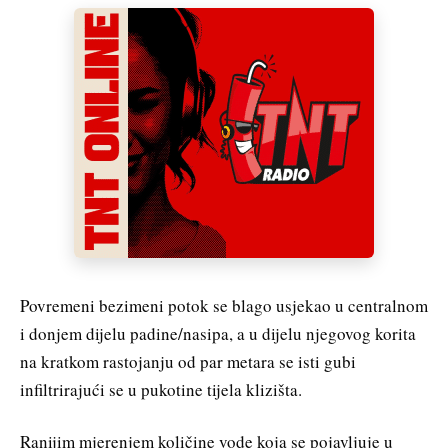
Povremeni bezimeni potok se blago usjekao u centralnom
i donjem dijelu padine/nasipa, a u dijelu njegovog korita
na kratkom rastojanju od par metara se isti gubi
infiltrirajući se u pukotine tijela klizišta.
Ranijim mjerenjem količine vode koja se pojavljuje u