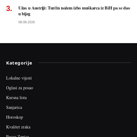
Užas u Austriji: Turčin nožem izbo muškarca iz BiH pa se dao
u bijeg
08.08.2026
Kategorije
Lokalne vijesti
Oglasi za posao
Kursna lista
Sanjarica
Horoskop
Kvalitet zraka
Posao Zenica