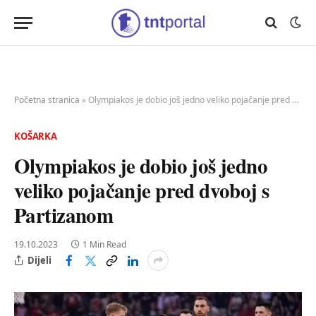
Početna stranica
»
Olympiakos je dobio još jedno veliko pojačanje pred dvoboj s Partizanom
KOŠARKA
Olympiakos je dobio još jedno
veliko pojačanje pred dvoboj s
Partizanom
19.10.2023
1 Min Read
Dijeli