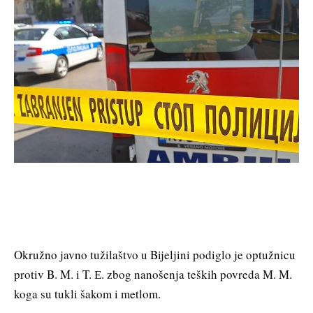
Okružno javno tužilaštvo u Bijeljini podiglo je optužnicu
protiv B. M. i T. Е. zbog nanošenja teških povreda M. M.
koga su tukli šakom i metlom.