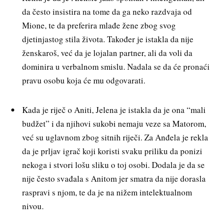
da često insistira na tome da ga neko razdvaja od
Mione, te da preferira mlađe žene zbog svog
djetinjastog stila života. Također je istakla da nije
ženskaroš, već da je lojalan partner, ali da voli da
dominira u verbalnom smislu. Nadala se da će pronaći
pravu osobu koja će mu odgovarati.
Kada je riječ o Aniti, Jelena je istakla da je ona “mali
budžet” i da njihovi sukobi nemaju veze sa Matorom,
već su uglavnom zbog sitnih riječi. Za Anđela je rekla
da je prljav igrač koji koristi svaku priliku da ponizi
nekoga i stvori lošu sliku o toj osobi. Dodala je da se
nije često svađala s Anitom jer smatra da nije dorasla
raspravi s njom, te da je na nižem intelektualnom
nivou.