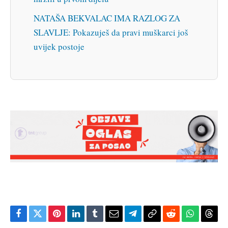
NATAŠA BEKVALAC IMA RAZLOG ZA
SLAVLJE: Pokazuješ da pravi muškarci još
uvijek postoje
Facebook
Twitter
Pinterest
LinkedIn
Tumblr
Email
Telegram
Copy
Reddit
WhatsAp
Thre