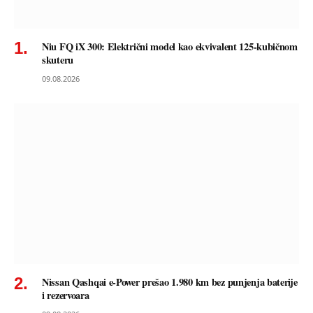
Niu FQ iX 300: Električni model kao ekvivalent 125-kubičnom
skuteru
09.08.2026
Nissan Qashqai e-Power prešao 1.980 km bez punjenja baterije
i rezervoara