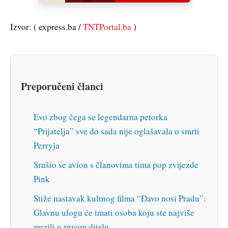
Izvor: ( express.ba /
TNTPortal.ba
)
Preporučeni članci
Evo zbog čega se legendarna petorka
“Prijatelja” sve do sada nije oglašavala o smrti
Perryja
Srušio se avion s članovima tima pop zvijezde
Pink
Stiže nastavak kultnog filma “Đavo nosi Pradu”:
Glavnu ulogu će imati osoba koju ste najviše
mrzili u prvom dijelu