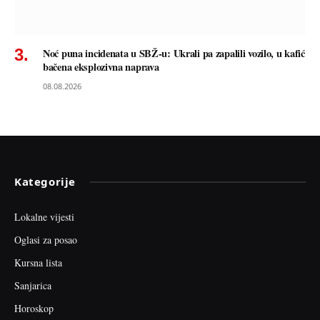
Noć puna incidenata u SBŽ-u: Ukrali pa zapalili vozilo, u kafić
bačena eksplozivna naprava
08.08.2026
Kategorije
Lokalne vijesti
Oglasi za posao
Kursna lista
Sanjarica
Horoskop