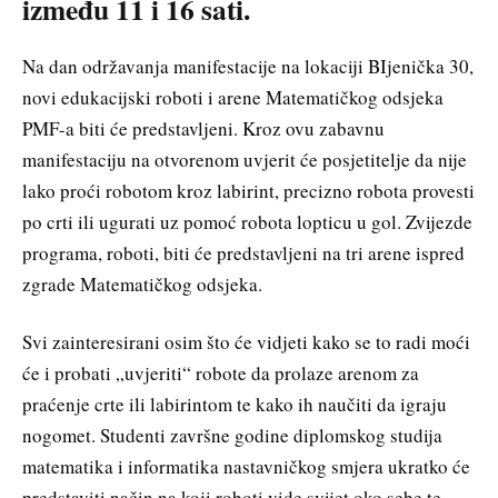
između 11 i 16 sati.
Na dan održavanja manifestacije na lokaciji BIjenička 30,
novi edukacijski roboti i arene Matematičkog odsjeka
PMF-a biti će predstavljeni. Kroz ovu zabavnu
manifestaciju na otvorenom uvjerit će posjetitelje da nije
lako proći robotom kroz labirint, precizno robota provesti
po crti ili ugurati uz pomoć robota lopticu u gol. Zvijezde
programa, roboti, biti će predstavljeni na tri arene ispred
zgrade Matematičkog odsjeka.
Svi zainteresirani osim što će vidjeti kako se to radi moći
će i probati „uvjeriti“ robote da prolaze arenom za
praćenje crte ili labirintom te kako ih naučiti da igraju
nogomet. Studenti završne godine diplomskog studija
matematika i informatika nastavničkog smjera ukratko će
predstaviti način na koji roboti vide svijet oko sebe te