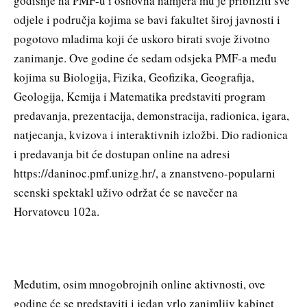
godišnje na PMF-u i osnovna namjera mu je približiti sve
odjele i područja kojima se bavi fakultet široj javnosti i
pogotovo mladima koji će uskoro birati svoje životno
zanimanje. Ove godine će sedam odsjeka PMF-a među
kojima su Biologija, Fizika, Geofizika, Geografija,
Geologija, Kemija i Matematika predstaviti program
predavanja, prezentacija, demonstracija, radionica, igara,
natjecanja, kvizova i interaktivnih izložbi. Dio radionica
i predavanja bit će dostupan online na adresi
https://daninoc.pmf.unizg.hr/, a znanstveno-popularni
scenski spektakl uživo održat će se navečer na
Horvatovcu 102a.
Međutim, osim mnogobrojnih online aktivnosti, ove
godine će se predstaviti i jedan vrlo zanimljiv kabinet