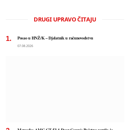
DRUGI UPRAVO ČITAJU
Posao u HNŽ/K – Djelatnik u računovodstvu
07.08.2026
Mercedes-AMG GT 53 4-Door Coupé: Početna verzija je