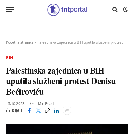
Početna stranica
»
Palestinska zajednica u BiH uputila službeni protest Denisu Bećiroviću
BIH
Palestinska zajednica u BiH
uputila službeni protest Denisu
Bećiroviću
15.10.2023
1 Min Read
Dijeli