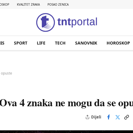
OSKOP
KVALITET ZRAKA
POSAO ZENICA
IS
SPORT
LIFE
TECH
SANOVNIK
HOROSKOP
e opuste
 Ova 4 znaka ne mogu da se opu
Dijeli