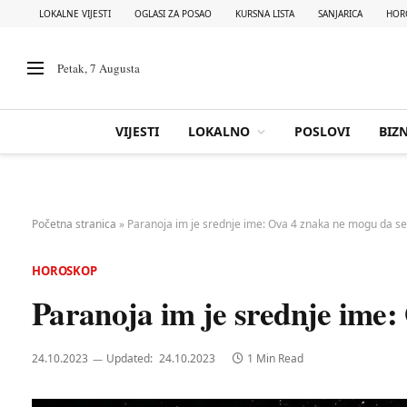
LOKALNE VIJESTI
OGLASI ZA POSAO
KURSNA LISTA
SANJARICA
HOR
Petak, 7 Augusta
VIJESTI
LOKALNO
POSLOVI
BIZN
Početna stranica
»
Paranoja im je srednje ime: Ova 4 znaka ne mogu da s
HOROSKOP
Paranoja im je srednje ime:
24.10.2023
Updated:
24.10.2023
1 Min Read