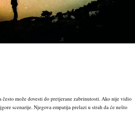
a često može dovesti do pretjerane zabrinutosti. Ako nije vidio
jgore scenarije. Njegova empatija prelazi u strah da će nešto