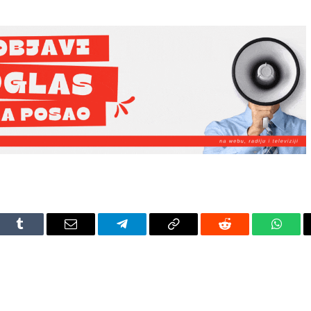
dIn
Tumblr
Email
Telegram
Copy
Reddit
Whats
Link