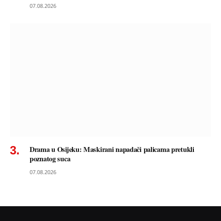
07.08.2026
Drama u Osijeku: Maskirani napadači palicama pretukli
poznatog suca
07.08.2026