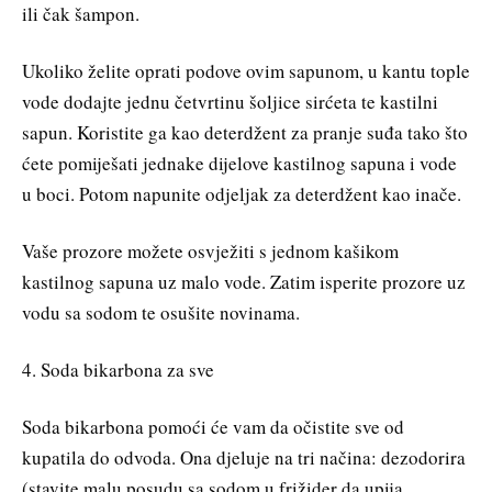
ili čak šampon.
Ukoliko želite oprati podove ovim sapunom, u kantu tople
vode dodajte jednu četvrtinu šoljice sirćeta te kastilni
sapun. Koristite ga kao deterdžent za pranje suđa tako što
ćete pomiješati jednake dijelove kastilnog sapuna i vode
u boci. Potom napunite odjeljak za deterdžent kao inače.
Vaše prozore možete osvježiti s jednom kašikom
kastilnog sapuna uz malo vode. Zatim isperite prozore uz
vodu sa sodom te osušite novinama.
4. Soda bikarbona za sve
Soda bikarbona pomoći će vam da očistite sve od
kupatila do odvoda. Ona djeluje na tri načina: dezodorira
(stavite malu posudu sa sodom u frižider da upija