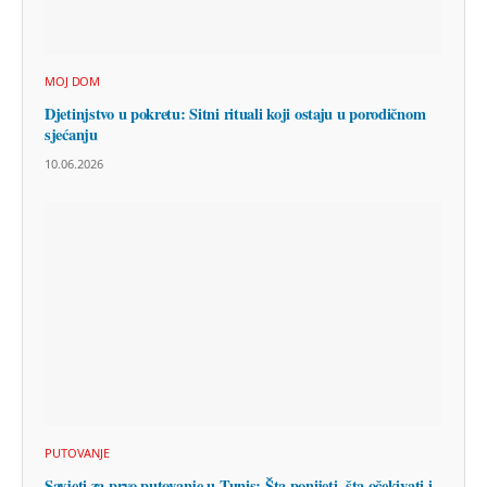
MOJ DOM
Djetinjstvo u pokretu: Sitni rituali koji ostaju u porodičnom
sjećanju
10.06.2026
PUTOVANJE
Savjeti za prvo putovanje u Tunis: Šta ponijeti, šta očekivati i