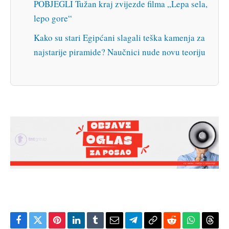
POBJEGLI Tužan kraj zvijezde filma „Lepa sela,
lepo gore“
Kako su stari Egipćani slagali teška kamenja za
najstarije piramide? Naučnici nude novu teoriju
Facebook
Twitter
Pinterest
LinkedIn
Tumblr
Email
Telegram
Copy
Reddit
WhatsAp
Thre