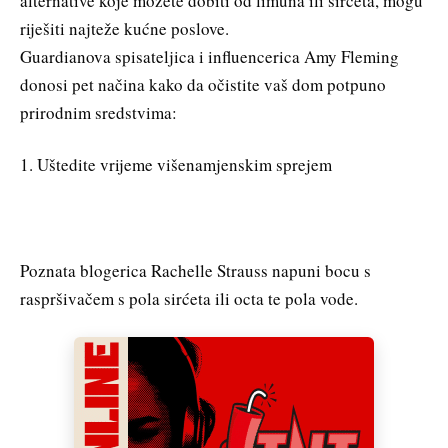
alternative koje možete dobiti od limuna ili sirćeta, mogu
riješiti najteže kućne poslove.
Guardianova spisateljica i influencerica Amy Fleming
donosi pet načina kako da očistite vaš dom potpuno
prirodnim sredstvima:
1. Uštedite vrijeme višenamjenskim sprejem
Poznata blogerica Rachelle Strauss napuni bocu s
raspršivačem s pola sirćeta ili octa te pola vode.