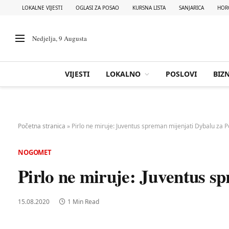
LOKALNE VIJESTI
OGLASI ZA POSAO
KURSNA LISTA
SANJARICA
HOR
Nedjelja, 9 Augusta
VIJESTI
LOKALNO
POSLOVI
BIZN
Početna stranica
»
Pirlo ne miruje: Juventus spreman mijenjati Dybalu za 
NOGOMET
Pirlo ne miruje: Juventus s
15.08.2020
1 Min Read