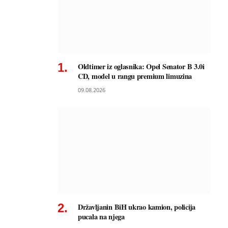
Oldtimer iz oglasnika: Opel Senator B 3.0i
CD, model u rangu premium limuzina
09.08.2026
Državljanin BiH ukrao kamion, policija
pucala na njega