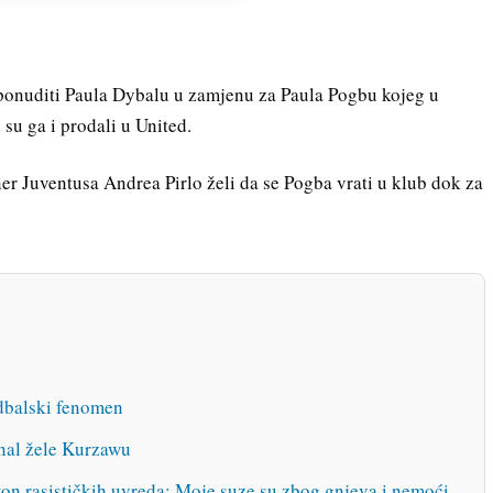
ponuditi Paula Dybalu u zamjenu za Paula Pogbu kojeg u
 su ga i prodali u United.
ner Juventusa Andrea Pirlo želi da se Pogba vrati u klub dok za
udbalski fenomen
enal žele Kurzawu
on rasističkih uvreda: Moje suze su zbog gnjeva i nemoći