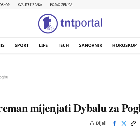
OSKOP
KVALITET ZRAKA
POSAO ZENICA
IS
SPORT
LIFE
TECH
SANOVNIK
HOROSKOP
Pogbu
preman mijenjati Dybalu za Po
Dijeli