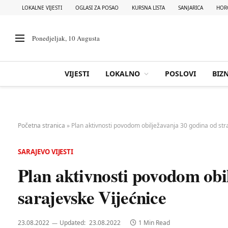
LOKALNE VIJESTI
OGLASI ZA POSAO
KURSNA LISTA
SANJARICA
HOR
Ponedjeljak, 10 Augusta
VIJESTI
LOKALNO
POSLOVI
BIZN
Početna stranica
»
Plan aktivnosti povodom obilježavanja 30 godina od str
SARAJEVO VIJESTI
Plan aktivnosti povodom obi
sarajevske Vijećnice
23.08.2022
Updated:
23.08.2022
1 Min Read