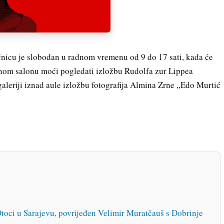
ećnicu je slobodan u radnom vremenu od 9 do 17 sati, kada će
čanom salonu moći pogledati izložbu Rudolfa zur Lippea
galeriji iznad aule izložbu fotografija Almina Zrne „Edo Murtić
toci u Sarajevu, povrijeđen Velimir Muratčauš s Dobrinje