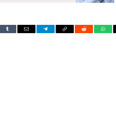
dIn
Tumblr
Email
Telegram
Copy
Reddit
Whats
Link