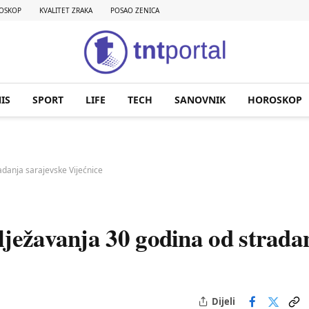
OSKOP
KVALITET ZRAKA
POSAO ZENICA
IS
SPORT
LIFE
TECH
SANOVNIK
HOROSKOP
adanja sarajevske Vijećnice
lježavanja 30 godina od strada
Dijeli