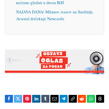
nećemo gledati u dresu BiH
NAJAVA DANA/ Milanov izazov na Sardiniji,
Arsenal dočekuje Newcastle
Facebook
Twitter
Pinterest
LinkedIn
Tumblr
Email
Telegram
Copy
Reddit
WhatsAp
Thre