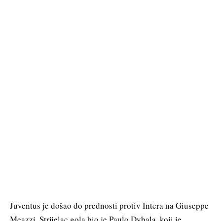
Juventus je došao do prednosti protiv Intera na Giuseppe
Meazzi. Strijelac gola bio je Paulo Dybala, koji je