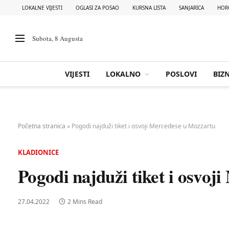
LOKALNE VIJESTI
OGLASI ZA POSAO
KURSNA LISTA
SANJARICA
HOR
Subota, 8 Augusta
VIJESTI
LOKALNO
POSLOVI
BIZN
Početna stranica
»
Pogodi najduži tiket i osvoji Mercedese u Mozzartu
KLADIONICE
Pogodi najduži tiket i osvo
27.04.2022
2 Mins Read