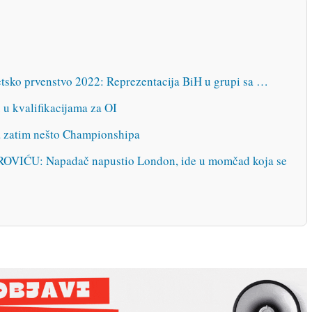
dIn
Tumblr
Email
Telegram
Copy
Reddit
Whats
Link