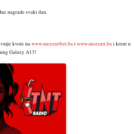
dne nagrade svaki dan.
tivnije kvote na
www.mozzartbet.ba
i
www.mozzart.ba
i kreni u
msung Galaxy A13!