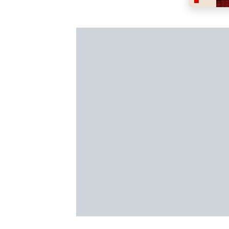
Telefon je u igri svaki dan, a pobjeđuje i
čija je svaka pojedinačna kvota 1,35 ili i
to nije sve!
Glavne nagrade su crveni Mercedes-Benz
Već od 1. maja kreni u još jednu nezabor
uplatno-isplatnim mjestima širom Republike
online na
www.mozzartbet.ba
ili
www.moz
Budi pobjednik – iskoristi šansu koja ti se
nagrade – atraktivne Mercedese! Ide “meč