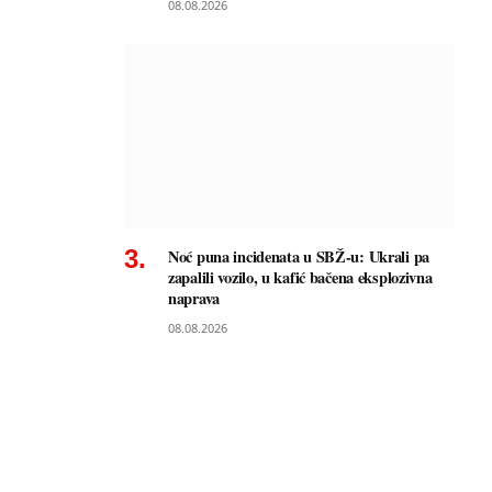
08.08.2026
Noć puna incidenata u SBŽ-u: Ukrali pa
zapalili vozilo, u kafić bačena eksplozivna
naprava
08.08.2026