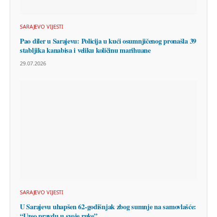
SARAJEVO VIJESTI
Pao diler u Sarajevu: Policija u kući osumnjičenog pronašla 39
stabljika kanabisa i veliku količinu marihuane
29.07.2026
SARAJEVO VIJESTI
U Sarajevu uhapšen 62-godišnjak zbog sumnje na samovlašće:
“Uzeo pravdu u svoje ruke”