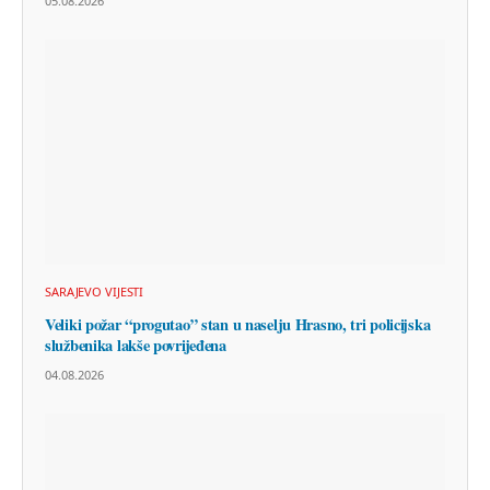
05.08.2026
SARAJEVO VIJESTI
Veliki požar “progutao” stan u naselju Hrasno, tri policijska
službenika lakše povrijeđena
04.08.2026