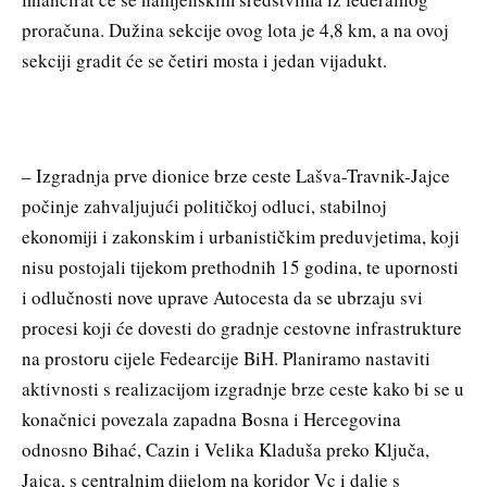
proračuna. Dužina sekcije ovog lota je 4,8 km, a na ovoj
sekciji gradit će se četiri mosta i jedan vijadukt.
– Izgradnja prve dionice brze ceste Lašva-Travnik-Jajce
počinje zahvaljujući političkoj odluci, stabilnoj
ekonomiji i zakonskim i urbanističkim preduvjetima, koji
nisu postojali tijekom prethodnih 15 godina, te upornosti
i odlučnosti nove uprave Autocesta da se ubrzaju svi
procesi koji će dovesti do gradnje cestovne infrastrukture
na prostoru cijele Fedearcije BiH. Planiramo nastaviti
aktivnosti s realizacijom izgradnje brze ceste kako bi se u
konačnici povezala zapadna Bosna i Hercegovina
odnosno Bihać, Cazin i Velika Kladuša preko Ključa,
Jajca, s centralnim dijelom na koridor Vc i dalje s