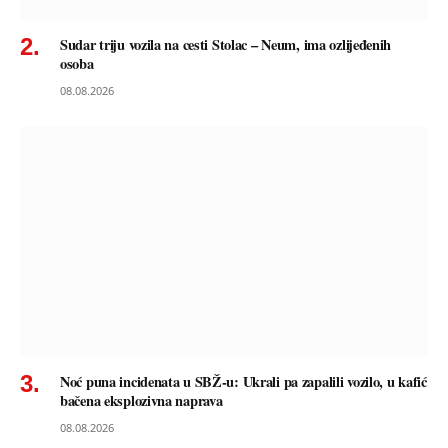
Sudar triju vozila na cesti Stolac – Neum, ima ozlijeđenih
osoba
08.08.2026
Noć puna incidenata u SBŽ-u: Ukrali pa zapalili vozilo, u kafić
bačena eksplozivna naprava
08.08.2026