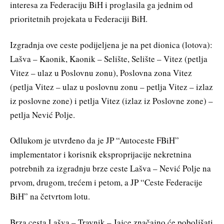
interesa za Federaciju BiH i proglasila ga jednim od
prioritetnih projekata u Federaciji BiH.
Izgradnja ove ceste podijeljena je na pet dionica (lotova):
Lašva – Kaonik, Kaonik – Selište, Selište – Vitez (petlja
Vitez – ulaz u Poslovnu zonu), Poslovna zona Vitez
(petlja Vitez – ulaz u poslovnu zonu – petlja Vitez – izlaz
iz poslovne zone) i petlja Vitez (izlaz iz Poslovne zone) –
petlja Nević Polje.
Odlukom je utvrđeno da je JP “Autoceste FBiH”
implementator i korisnik eksproprijacije nekretnina
potrebnih za izgradnju brze ceste Lašva – Nević Polje na
prvom, drugom, trećem i petom, a JP “Ceste Federacije
BiH” na četvrtom lotu.
Brza cesta Lašva – Travnik – Jajce značajno će poboljšati