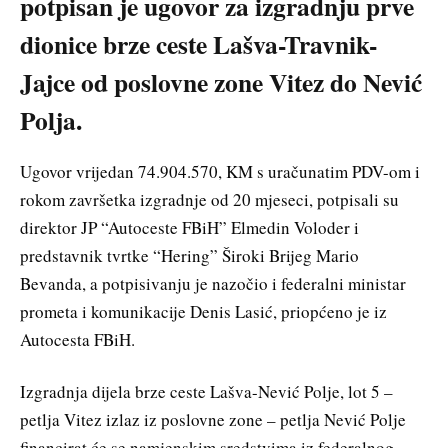
potpisan je ugovor za izgradnju prve
dionice brze ceste Lašva-Travnik-
Jajce od poslovne zone Vitez do Nević
Polja.
Ugovor vrijedan 74.904.570, KM s uračunatim PDV-om i
rokom završetka izgradnje od 20 mjeseci, potpisali su
direktor JP “Autoceste FBiH” Elmedin Voloder i
predstavnik tvrtke “Hering” Široki Brijeg Mario
Bevanda, a potpisivanju je nazočio i federalni ministar
prometa i komunikacije Denis Lasić, priopćeno je iz
Autocesta FBiH.
Izgradnja dijela brze ceste Lašva-Nević Polje, lot 5 –
petlja Vitez izlaz iz poslovne zone – petlja Nević Polje
financirat će se namjenskim sredstvima iz federalnog