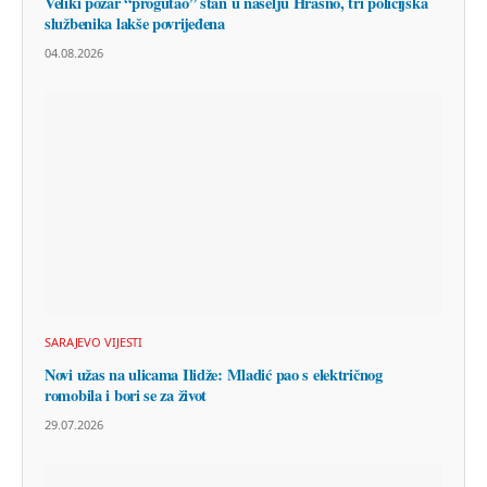
Veliki požar “progutao” stan u naselju Hrasno, tri policijska
službenika lakše povrijeđena
04.08.2026
SARAJEVO VIJESTI
Novi užas na ulicama Ilidže: Mladić pao s električnog
romobila i bori se za život
29.07.2026