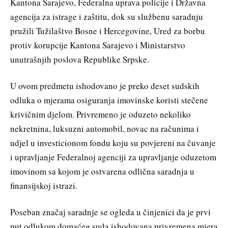
Kantona Sarajevo, Federalna uprava policije i Državna
agencija za istrage i zaštitu, dok su službenu saradnju
pružili Tužilaštvo Bosne i Hercegovine, Ured za borbu
protiv korupcije Kantona Sarajevo i Ministarstvo
unutrašnjih poslova Republike Srpske.
U ovom predmetu ishodovano je preko deset sudskih
odluka o mjerama osiguranja imovinske koristi stečene
krivičnim djelom. Privremeno je oduzeto nekoliko
nekretnina, luksuzni automobil, novac na računima i
udjel u investicionom fondu koju su povjereni na čuvanje
i upravljanje Federalnoj agenciji za upravljanje oduzetom
imovinom sa kojom je ostvarena odlična saradnja u
finansijskoj istrazi.
Poseban značaj saradnje se ogleda u činjenici da je prvi
put odlukom domaćeg suda ishodovana privremena mjera