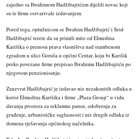
zajedno sa Ibrahimom Hadžibajrićem dijelili novac koji
su te firme ostvarivale izdavanjem.
Pored toga, optužnicom se Ibrahim Hadžibajrić i Seid
Hadžibajrić terete da su primili mito od Elmedina
Karišika o prenosu prava vlasništva nad stambenom
zgradom u ulici Goruša u općini Centar, koju bi Karišik
preko povezane firme prepisao Ibrahimu Hadžibajriću po
njegovom penzionisanju.
Zauzvrat Hadžibajrić je izdavao niz nezakonitih odluka u
korist Elmedina Karišika i firme „Plaza Group“ u vidu
davanja prostora za reklamne panoe, odobrenja za
građenje, urbanističke saglasnosti i niz drugih odluka iz
domena rješavanja općinskog načelnika.