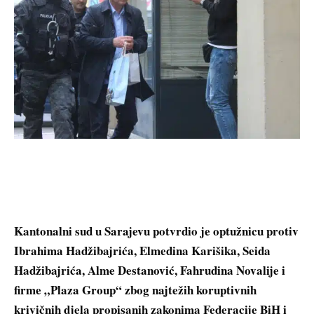
Kantonalni sud u Sarajevu potvrdio je optužnicu protiv
Ibrahima Hadžibajrića, Elmedina Karišika, Seida
Hadžibajrića, Alme Destanović, Fahrudina Novalije i
firme „Plaza Group“ zbog najtežih koruptivnih
krivičnih djela propisanih zakonima Federacije BiH i