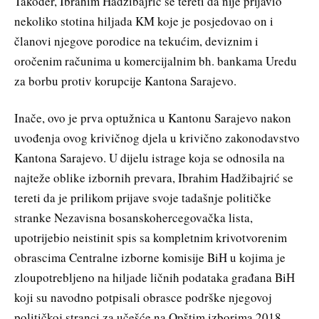
Također, Ibrahim Hadžibajrić se tereti da nije prijavio
nekoliko stotina hiljada KM koje je posjedovao on i
članovi njegove porodice na tekućim, deviznim i
oročenim računima u komercijalnim bh. bankama Uredu
za borbu protiv korupcije Kantona Sarajevo.
Inače, ovo je prva optužnica u Kantonu Sarajevo nakon
uvođenja ovog krivičnog djela u krivično zakonodavstvo
Kantona Sarajevo. U dijelu istrage koja se odnosila na
najteže oblike izbornih prevara, Ibrahim Hadžibajrić se
tereti da je prilikom prijave svoje tadašnje političke
stranke Nezavisna bosanskohercegovačka lista,
upotrijebio neistinit spis sa kompletnim krivotvorenim
obrascima Centralne izborne komisije BiH u kojima je
zloupotrebljeno na hiljade ličnih podataka građana BiH
koji su navodno potpisali obrasce podrške njegovoj
političkoj stranci za učešće na Opštim izborima 2018.