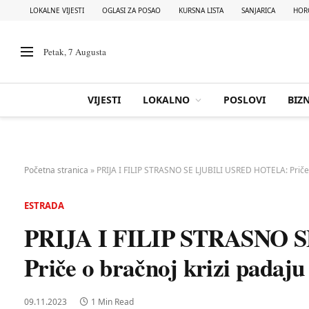
LOKALNE VIJESTI
OGLASI ZA POSAO
KURSNA LISTA
SANJARICA
HOR
Petak, 7 Augusta
VIJESTI
LOKALNO
POSLOVI
BIZN
Početna stranica
»
PRIJA I FILIP STRASNO SE LJUBILI USRED HOTELA: Priče 
ESTRADA
PRIJA I FILIP STRASNO 
Priče o bračnoj krizi padaju
09.11.2023
1 Min Read