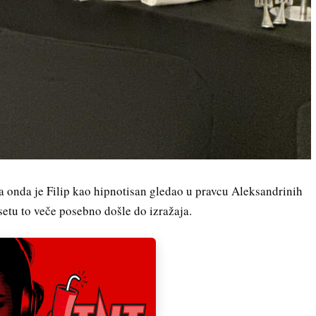
se, a onda je Filip kao hipnotisan gledao u pravcu Aleksandrinih
setu to veče posebno došle do izražaja.