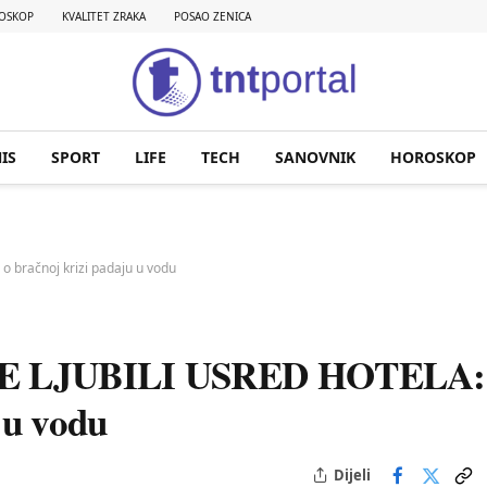
OSKOP
KVALITET ZRAKA
POSAO ZENICA
IS
SPORT
LIFE
TECH
SANOVNIK
HOROSKOP
o bračnoj krizi padaju u vodu
SE LJUBILI USRED HOTELA:
 u vodu
Dijeli