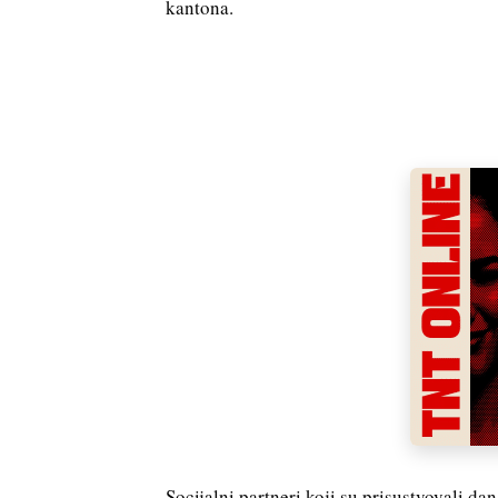
kantona.
Socijalni partneri koji su prisustvovali da