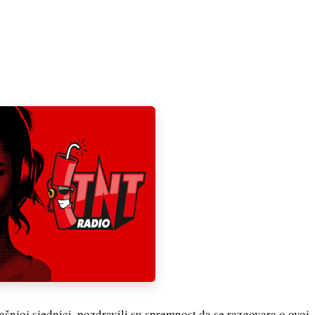
našnjoj sjednici, pozdravili su spremnost da se razgovara o ovoj