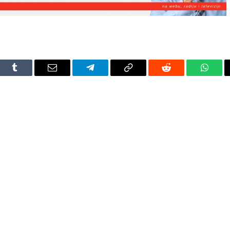
dIn
Tumblr
Email
Telegram
Copy
Reddit
Whats
Link