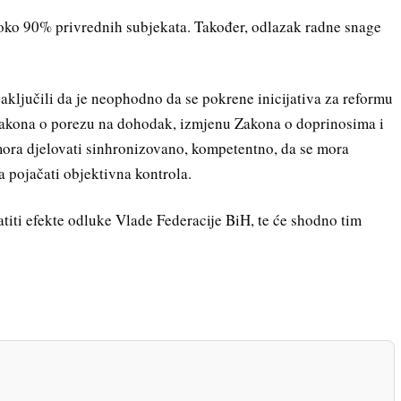
oko 90% privrednih subjekata. Također, odlazak radne snage
zaključili da je neophodno da se pokrene inicijativa za reformu
 Zakona o porezu na dohodak, izmjenu Zakona o doprinosima i
mora djelovati sinhronizovano, kompetentno, da se mora
a pojačati objektivna kontrola.
titi efekte odluke Vlade Federacije BiH, te će shodno tim