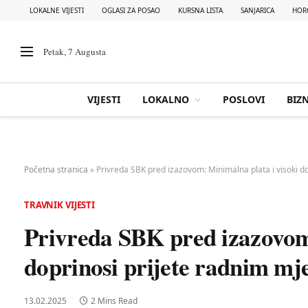
LOKALNE VIJESTI
OGLASI ZA POSAO
KURSNA LISTA
SANJARICA
HOR
Petak, 7 Augusta
VIJESTI
LOKALNO
POSLOVI
BIZN
Početna stranica
»
Privreda SBK pred izazovom: Minimalna plata i visoki d
TRAVNIK VIJESTI
Privreda SBK pred izazovom:
doprinosi prijete radnim mj
13.02.2025
2 Mins Read