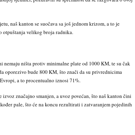
ijetu, naš kanton se suočava sa još jednom krizom, a to je
o otpuštanja velikog broja radnika.
oni nemaju ništa protiv minimalne plate od 1000 KM, te su čak
i da oporezivo bude 800 KM, što znači da su privrednicima
 Evropi, a to procentualno iznosi 71%.
je izvoz značajno smanjen, a uvoz povećan, što naš kanton čini
ođer pale, što će na koncu rezultirati i zatvaranjem pojedinih