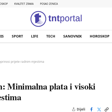
OSKOP
KVALITET ZRAKA
POSAO ZENICA
IS
SPORT
LIFE
TECH
SANOVNIK
HOROSKOP
oprinosi prijete radnim mjestima
 Minimalna plata i visoki
estima
Dijeli