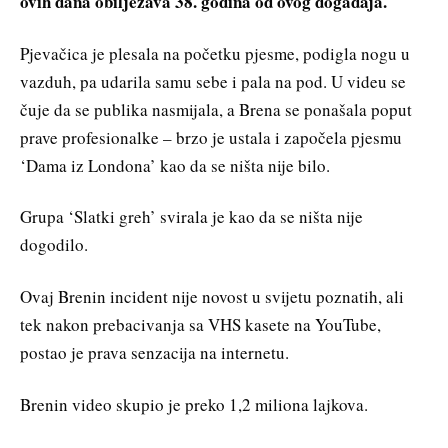
ovih dana obilježava 38. godina od ovog događaja.
Pjevačica je plesala na početku pjesme, podigla nogu u
vazduh, pa udarila samu sebe i pala na pod. U videu se
čuje da se publika nasmijala, a Brena se ponašala poput
prave profesionalke – brzo je ustala i započela pjesmu
‘Dama iz Londona’ kao da se ništa nije bilo.
Grupa ‘Slatki greh’ svirala je kao da se ništa nije
dogodilo.
Ovaj Brenin incident nije novost u svijetu poznatih, ali
tek nakon prebacivanja sa VHS kasete na YouTube,
postao je prava senzacija na internetu.
Brenin video skupio je preko 1,2 miliona lajkova.