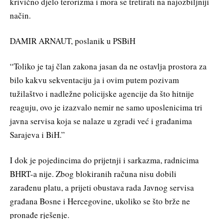
krivično djelo terorizma i mora se tretirati na najozbiljniji
način.
DAMIR ARNAUT, poslanik u PSBiH
“Toliko je taj član zakona jasan da ne ostavlja prostora za
bilo kakvu sekventaciju ja i ovim putem pozivam
tužilaštvo i nadležne policijske agencije da što hitnije
reaguju, ovo je izazvalo nemir ne samo uposlenicima tri
javna servisa koja se nalaze u zgradi već i građanima
Sarajeva i BiH.”
I dok je pojedincima do prijetnji i sarkazma, radnicima
BHRT-a nije. Zbog blokiranih računa nisu dobili
zarađenu platu, a prijeti obustava rada Јavnog servisa
građana Bosne i Hercegovine, ukoliko se što brže ne
pronađe rješenje.