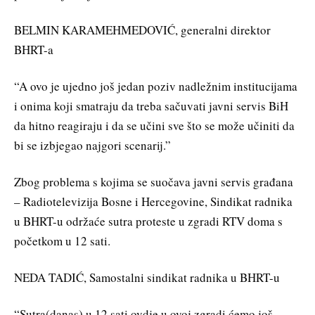
BELMIN KARAMEHMEDOVIĆ, generalni direktor
BHRT-a
“A ovo je ujedno još jedan poziv nadležnim institucijama
i onima koji smatraju da treba sačuvati javni servis BiH
da hitno reagiraju i da se učini sve što se može učiniti da
bi se izbjegao najgori scenarij.”
Zbog problema s kojima se suočava javni servis građana
– Radiotelevizija Bosne i Hercegovine, Sindikat radnika
u BHRT-u održaće sutra proteste u zgradi RTV doma s
početkom u 12 sati.
NEDA TADIĆ, Samostalni sindikat radnika u BHRT-u
“Sutra(danas) u 12 sati ovdje u ovoj zgradi ćemo još