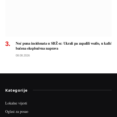
Noć puna incidenata u SBŽ-u: Ukrali pa zapalili vozilo, u kafić
bačena eksplozivna naprava
08.08.2026
Kategorije
Lokalne vijesti
Oglasi za posao