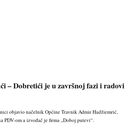
ći – Dobretići je u završnoj fazi i radovi
ranici objavio načelnik Općine Travnik Admir Hadžiemrić,
sa PDV-om a izvođač je firma „Doboj putevi“.