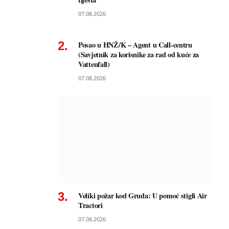
07.08.2026
Posao u HNŽ/K – Agent u Call-centru
(Savjetnik za korisnike za rad od kuće za
Vattenfall)
07.08.2026
Veliki požar kod Gruda: U pomoć stigli Air
Tractori
07.08.2026