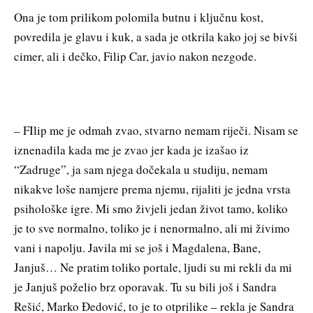
Ona je tom prilikom polomila butnu i ključnu kost,
povredila je glavu i kuk, a sada je otkrila kako joj se bivši
cimer, ali i dečko, Filip Car, javio nakon nezgode.
– FIlip me je odmah zvao, stvarno nemam riječi. Nisam se
iznenadila kada me je zvao jer kada je izašao iz
“Zadruge”, ja sam njega dočekala u studiju, nemam
nikakve loše namjere prema njemu, rijaliti je jedna vrsta
psihološke igre. Mi smo živjeli jedan život tamo, koliko
je to sve normalno, toliko je i nenormalno, ali mi živimo
vani i napolju. Javila mi se još i Magdalena, Bane,
Janjuš… Ne pratim toliko portale, ljudi su mi rekli da mi
je Janjuš poželio brz oporavak. Tu su bili još i Sandra
Rešić, Marko Đedović, to je to otprilike – rekla je Sandra