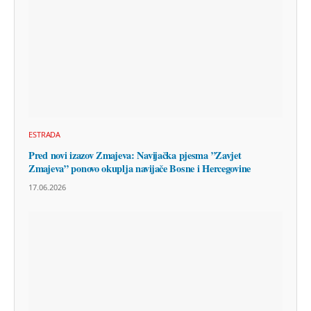
ESTRADA
Pred novi izazov Zmajeva: Navijačka pjesma ”Zavjet
Zmajeva” ponovo okuplja navijače Bosne i Hercegovine
17.06.2026