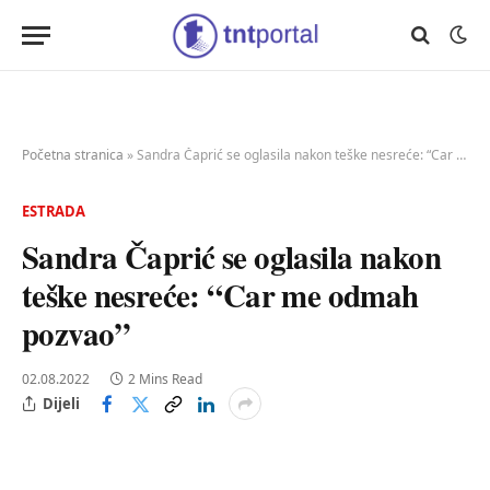
Početna stranica
»
Sandra Čaprić se oglasila nakon teške nesreće: “Car me odmah pozvao”
ESTRADA
Sandra Čaprić se oglasila nakon
teške nesreće: “Car me odmah
pozvao”
02.08.2022
2 Mins Read
Dijeli