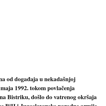
ina od događaja u nekadašnjoj
g maja 1992. tokom povlačenja
na Bistriku, došlo do vatrenog okršaja
ne BiH i Jugoslavenske narodne armije