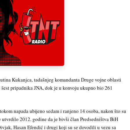
lutina Kukanjca, tadašnjeg komandanta Druge vojne oblasti
e šest pripadnika JNA, dok je u konvoju ukupno bio 261
 tokom napada ubijeno sedam i ranjeno 14 osoba, nakon što su
 utvrdilo 2012. godine da je bivši član Predsedništva BiH
vjak, Hasan Efendić i drugi koji su se dovodili u vezu sa