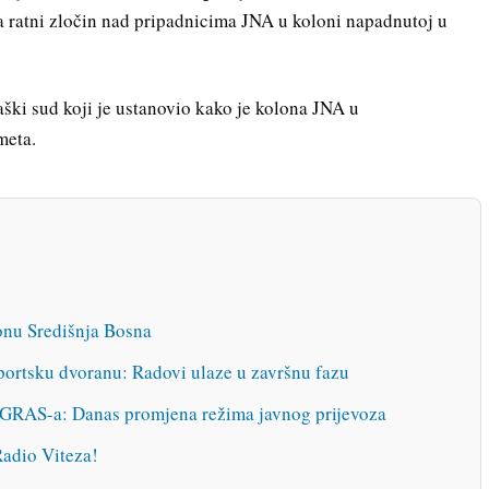
ratni zločin nad pripadnicima JNA u koloni napadnutoj u
aški sud koji je ustanovio kako je kolona JNA u
meta.
tonu Središnja Bosna
ortsku dvoranu: Radovi ulaze u završnu fazu
z GRAS-a: Danas promjena režima javnog prijevoza
Radio Viteza!