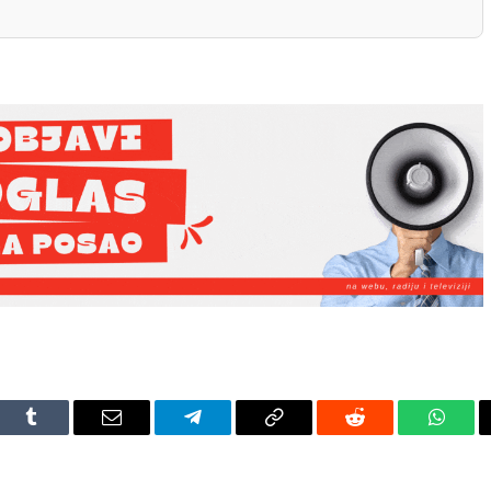
dIn
Tumblr
Email
Telegram
Copy
Reddit
Whats
Link