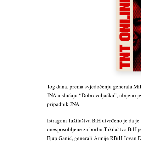
Tog dana, prema svjedočenju generala Mi
JNA u slučaju “Dobrovoljačka”, ubijeno j
pripadnik JNA.
Istragom Tužilaštva BiH utvrđeno je da je
onesposobljene za borbu.Tužilaštvo BiH je
Ejup Ganić, generali Armije RBiH Jovan Di