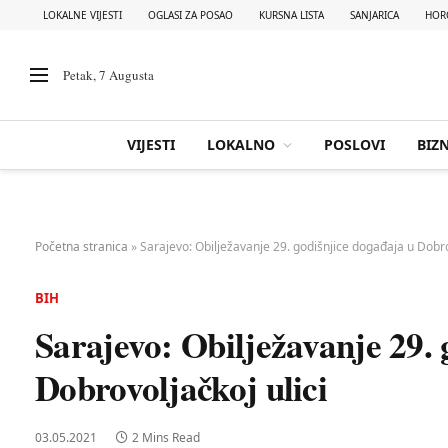
LOKALNE VIJESTI
OGLASI ZA POSAO
KURSNA LISTA
SANJARICA
HOR
Petak, 7 Augusta
VIJESTI
LOKALNO
POSLOVI
BIZN
Početna stranica
»
Sarajevo: Obilježavanje 29. godišnjice događaja u Dobrov
BIH
Sarajevo: Obilježavanje 29. 
Dobrovoljačkoj ulici
03.05.2021
2 Mins Read