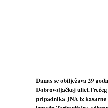
Danas se obilježava 29 god
Dobrovoljačkoj ulici.Treće
pripadnika JNA iz kasarne 
između Teritorijalne odbra