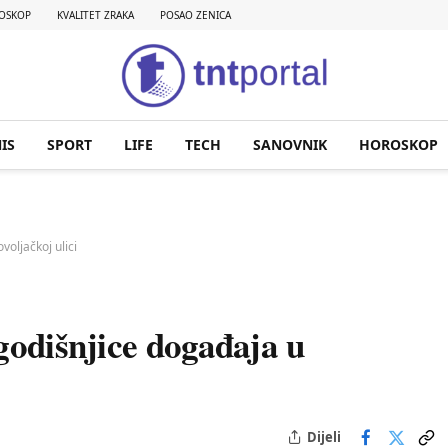
OSKOP
KVALITET ZRAKA
POSAO ZENICA
IS
SPORT
LIFE
TECH
SANOVNIK
HOROSKOP
oljačkoj ulici
godišnjice događaja u
Dijeli