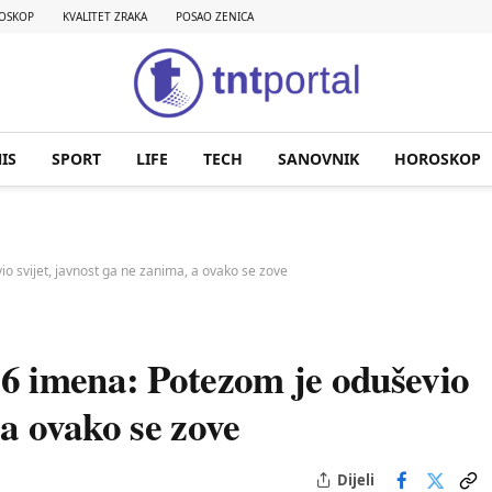
OSKOP
KVALITET ZRAKA
POSAO ZENICA
IS
SPORT
LIFE
TECH
SANOVNIK
HOROSKOP
 svijet, javnost ga ne zanima, a ovako se zove
6 imena: Potezom je oduševio
 a ovako se zove
Dijeli