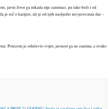
rte, javni život ga nikada nije zanimao, pa tako beži i od
a je reč o karijeri, ali je od njih nasljedio nevjerovatan dar –
na: Potezom je oduševio svijet, javnost ga ne zanima, a ovako
 PRIJE 21 GODINU: Imala je savršene crte lica i vitku