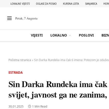
LOKALNE VIJESTI
OGLASI ZA POSAO
KURSNA LISTA
SANJARICA
HOR
Petak, 7 Augusta
VIJESTI
LOKALNO
POSLOVI
BIZN
Početna stranica
»
Sin Darka Rundeka ima čak 6 imena: Potezom je oduševio
ESTRADA
Sin Darka Rundeka ima čak 
svijet, javnost ga ne zanima,
30.01.2025
1 Min Read