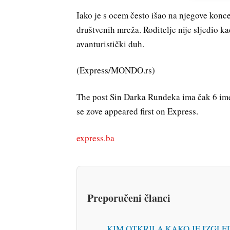
Iako je s ocem često išao na njegove konce
društvenih mreža. Roditelje nije sljedio kad
avanturistički duh.
(Express/MONDO.rs)
The post Sin Darka Rundeka ima čak 6 ime
se zove appeared first on Express.
express.ba
Preporučeni članci
KIM OTKRILA KAKO JE IZGLEDALA