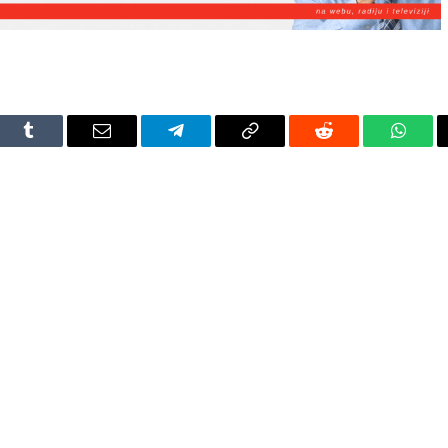
dIn
Tumblr
Email
Telegram
Copy
Reddit
Whats
Link