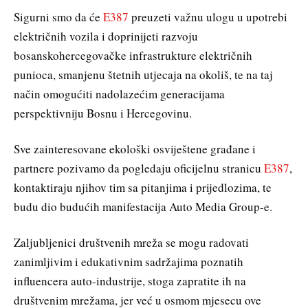
Sigurni smo da će
E387
preuzeti važnu ulogu u upotrebi
električnih vozila i doprinijeti razvoju
bosanskohercegovačke infrastrukture električnih
punioca, smanjenu štetnih utjecaja na okoliš, te na taj
način omogućiti nadolazećim generacijama
perspektivniju Bosnu i Hercegovinu.
Sve zainteresovane ekološki osviještene građane i
partnere pozivamo da pogledaju oficijelnu stranicu
E387
,
kontaktiraju njihov tim sa pitanjima i prijedlozima, te
budu dio budućih manifestacija Auto Media Group-e.
Zaljubljenici društvenih mreža se mogu radovati
zanimljivim i edukativnim sadržajima poznatih
influencera auto-industrije, stoga zapratite ih na
društvenim mrežama, jer već u osmom mjesecu ove