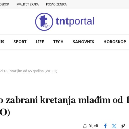
OSKOP
KVALITET ZRAKA
POSAO ZENICA
IS
SPORT
LIFE
TECH
SANOVNIK
HOROSKOP
d 18 i starijim od 65 godina (VIDEO)
 o zabrani kretanja mlađim od 1
EO)
Dijeli