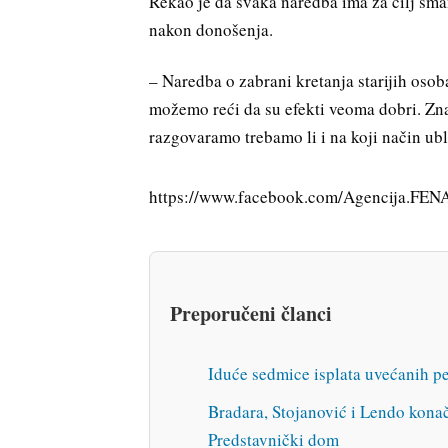
Rekao je da svaka naredba ima za cilj sman
nakon donošenja.
– Naredba o zabrani kretanja starijih osob
možemo reći da su efekti veoma dobri. Zna
razgovaramo trebamo li i na koji način ubl
https://www.facebook.com/Agencija.FEN
Preporučeni članci
Iduće sedmice isplata uvećanih p
Bradara, Stojanović i Lendo konačn
Predstavnički dom