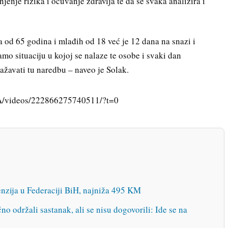
jenje rizika i očuvanje zdravlja te da se svaka analizira i
a od 65 godina i mlađih od 18 već je 12 dana na snazi i
mo situaciju u kojoj se nalaze te osobe i svaki dan
ažavati tu naredbu – naveo je Solak.
A/videos/222866275740511/?t=0
enzija u Federaciji BiH, najniža 495 KM
o održali sastanak, ali se nisu dogovorili: Ide se na