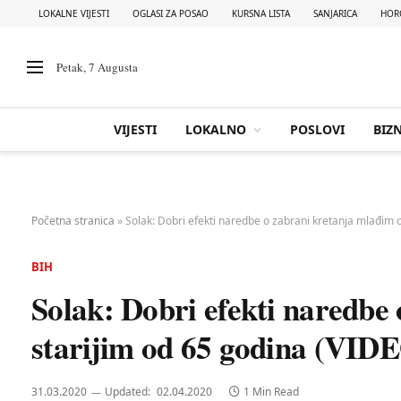
LOKALNE VIJESTI
OGLASI ZA POSAO
KURSNA LISTA
SANJARICA
HOR
Petak, 7 Augusta
VIJESTI
LOKALNO
POSLOVI
BIZN
Početna stranica
»
Solak: Dobri efekti naredbe o zabrani kretanja mlađim o
BIH
Solak: Dobri efekti naredbe
starijim od 65 godina (VID
31.03.2020
Updated:
02.04.2020
1 Min Read