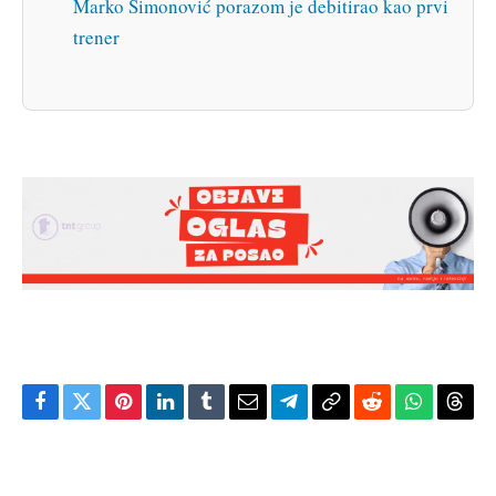
Marko Simonović porazom je debitirao kao prvi
trener
Facebook
Twitter
Pinterest
LinkedIn
Tumblr
Email
Telegram
Copy
Reddit
WhatsAp
Thre
Link