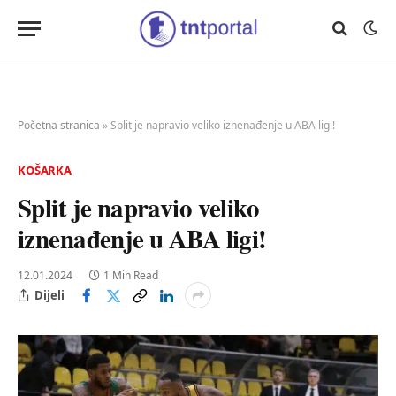
Početna stranica
»
Split je napravio veliko iznenađenje u ABA ligi!
KOŠARKA
Split je napravio veliko
iznenađenje u ABA ligi!
12.01.2024
1 Min Read
Dijeli