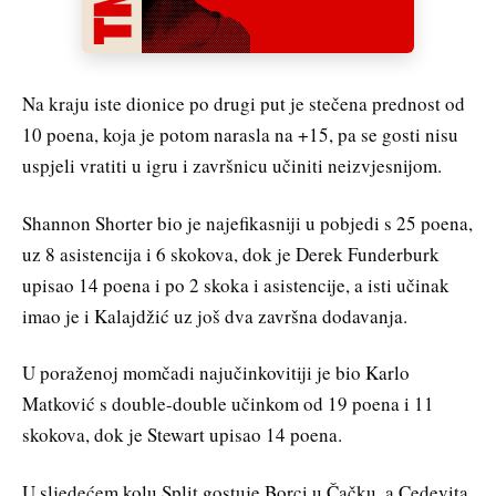
Na kraju iste dionice po drugi put je stečena prednost od
10 poena, koja je potom narasla na +15, pa se gosti nisu
uspjeli vratiti u igru ​​i završnicu učiniti neizvjesnijom.
Shannon Shorter bio je najefikasniji u pobjedi s 25 poena,
uz 8 asistencija i 6 skokova, dok je Derek Funderburk
upisao 14 poena i po 2 skoka i asistencije, a isti učinak
imao je i Kalajdžić uz još dva završna dodavanja.
U poraženoj momčadi najučinkovitiji je bio Karlo
Matković s double-double učinkom od 19 poena i 11
skokova, dok je Stewart upisao 14 poena.
U sljedećem kolu Split gostuje Borci u Čačku, a Cedevita