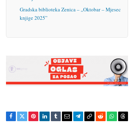
Gradska biblioteka Zenica – „Oktobar – Mjesec
knjige 2025”
Facebook
Twitter
Pinterest
LinkedIn
Tumblr
Email
Telegram
Copy
Reddit
WhatsAp
Thre
Link