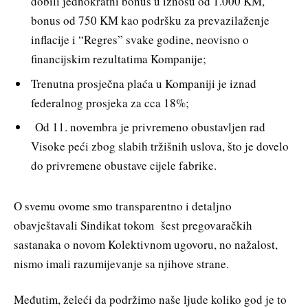
dobili jednokratni bonus u iznosu od 1.000 KM,
bonus od 750 KM kao podršku za prevazilaženje
inflacije i “Regres” svake godine, neovisno o
financijskim rezultatima Kompanije;
Trenutna prosječna plaća u Kompaniji je iznad
federalnog prosjeka za cca 18%;
Od 11. novembra je privremeno obustavljen rad
Visoke peći zbog slabih tržišnih uslova, što je dovelo
do privremene obustave cijele fabrike.
O svemu ovome smo transparentno i detaljno
obavještavali Sindikat tokom šest pregovaračkih
sastanaka o novom Kolektivnom ugovoru, no nažalost,
nismo imali razumijevanje sa njihove strane.
Međutim, želeći da podržimo naše ljude koliko god je to