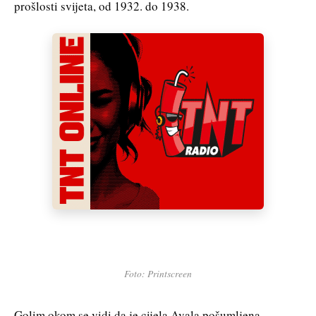
prošlosti svijeta, od 1932. do 1938.
Foto: Printscreen
Golim okom se vidi da je cijela Avala pošumljena