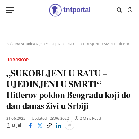
Početna stranica
»
„SUKOBLJENI U RATU – UJEDINJENI U SMRTI“ Hitlerov poklon Beogradu koji do dan danas živi u Srbiji
HOROSKOP
„SUKOBLJENI U RATU –
UJEDINJENI U SMRTI“
Hitlerov poklon Beogradu koji do
dan danas živi u Srbiji
21.06.2022
Updated:
23.06.2022
2 Mins Read
Dijeli