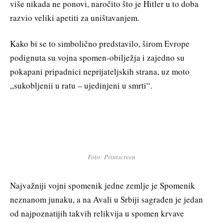
više nikada ne ponovi, naročito što je Hitler u to doba
razvio veliki apetiti za uništavanjem.
Kako bi se to simbolično predstavilo, širom Evrope
podignuta su vojna spomen-obilježja i zajedno su
pokapani pripadnici neprijateljskih strana, uz moto
„sukobljenii u ratu – ujedinjeni u smrti“.
Foto: Printscreen
Najvažniji vojni spomenik jedne zemlje je Spomenik
neznanom junaku, a na Avali u Srbiji sagrađen je jedan
od najpoznatijih takvih relikvija u spomen krvave