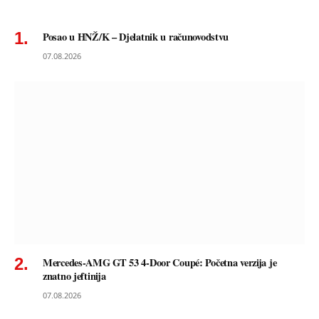
Posao u HNŽ/K – Djelatnik u računovodstvu
07.08.2026
Mercedes-AMG GT 53 4-Door Coupé: Početna verzija je
znatno jeftinija
07.08.2026