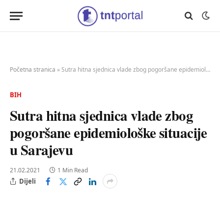
Početna stranica
»
Sutra hitna sjednica vlade zbog pogoršane epidemiološke situacije u Sarajevu
BIH
Sutra hitna sjednica vlade zbog
pogoršane epidemiološke situacije
u Sarajevu
21.02.2021
1 Min Read
Dijeli