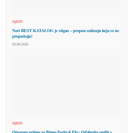
VIJESTI
Novi BEST KATALOG je stigao – prepun sniženja koja se ne
propuštaju!
05.08.2026
VIJESTI
Otvorene prijave za Bingo Festival Fits: Odaberite outfit s