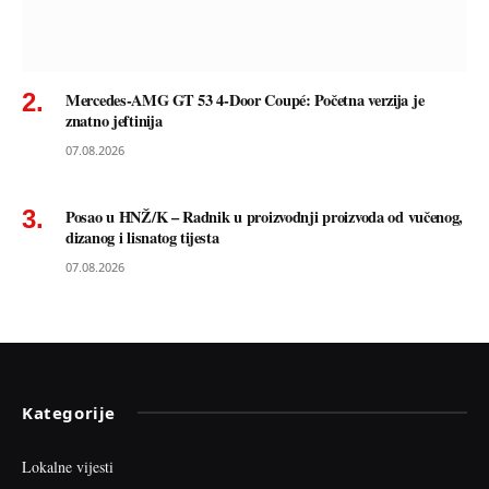
Mercedes-AMG GT 53 4-Door Coupé: Početna verzija je
znatno jeftinija
07.08.2026
Posao u HNŽ/K – Radnik u proizvodnji proizvoda od vučenog,
dizanog i lisnatog tijesta
07.08.2026
Kategorije
Lokalne vijesti