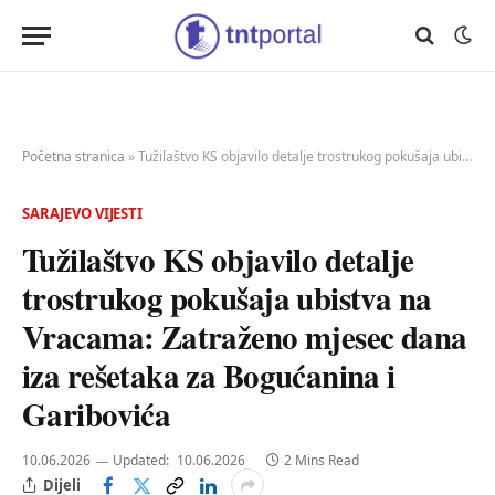
Početna stranica
»
Tužilaštvo KS objavilo detalje trostrukog pokušaja ubistva na Vracama: Zatraženo mjesec dana iza rešetaka za Bogućanina i Garibovića
SARAJEVO VIJESTI
Tužilaštvo KS objavilo detalje
trostrukog pokušaja ubistva na
Vracama: Zatraženo mjesec dana
iza rešetaka za Bogućanina i
Garibovića
10.06.2026
Updated:
10.06.2026
2 Mins Read
Dijeli