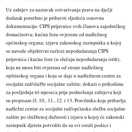
Uz zahtjev za nastavak ostvarivanja prava na dječji
dodatak potrebno je pribaviti sljedeću osnovnu
dokumentaciju: CIPS prijavnice svih članova zajedničkog
domaćinstva; kućnu listu ovjerenu od nadležnog
općinskog organa; izjavu zakonskog zastupnika u kojoj
se navode objektivni razlozi nepodudaranja CIPS
prijavnica i kućne liste (u slučaju nepodudaranja istih),
koja ne mora biti ovjerena od strane nadležnog
opštinskog organa i koja se daje u nadležnom centru za
socijalni rad/službi socijalne zaštite; dokazi o prihodima
za posljednja tri mjeseca prije podnošenja zahtjeva koji
su propisani čl. 10., 11., 12. i 13. Pravilnika-koje pribavlja
nadležni centar za socijalni rad/općinska služba socijalne
zaštite po službenoj dužnosti i izjavu u kojoj će zakonski
zastupnik djeteta potvrditi da su svi ostali podaci i