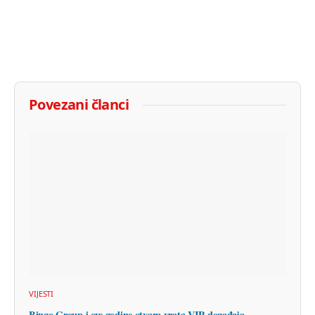
Povezani članci
VIJESTI
Bingo Group i ove godine otvara vrata VIP događaja