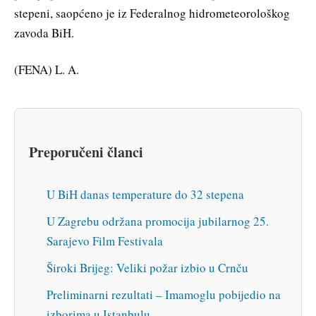
stepeni, saopćeno je iz Federalnog hidrometeorološkog
zavoda BiH.
(FENA) L. A.
Preporučeni članci
U BiH danas temperature do 32 stepena
U Zagrebu održana promocija jubilarnog 25.
Sarajevo Film Festivala
Široki Brijeg: Veliki požar izbio u Crnču
Preliminarni rezultati – Imamoglu pobijedio na
izborima u Istanbulu