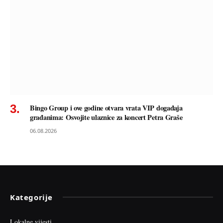
Bingo Group i ove godine otvara vrata VIP događaja
građanima: Osvojite ulaznice za koncert Petra Graše
06.08.2026
Kategorije
Lokalne vijesti