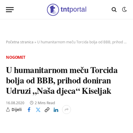
Početna stranica
»
U humanitarnom meču Torcida bolja od BBB, prihod doniran Udruzi „Naša djeca“ Kiseljak
NOGOMET
U humanitarnom meču Torcida
bolja od BBB, prihod doniran
Udruzi „Naša djeca“ Kiseljak
16.08.2020
2 Mins Read
Dijeli