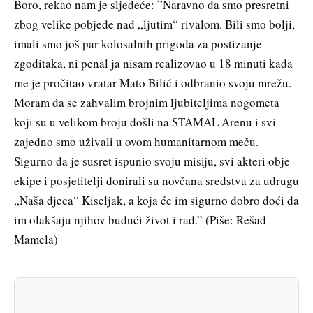
Boro, rekao nam je sljedeće: ”Naravno da smo presretni
zbog velike pobjede nad „ljutim“ rivalom. Bili smo bolji,
imali smo još par kolosalnih prigoda za postizanje
zgoditaka, ni penal ja nisam realizovao u 18 minuti kada
me je pročitao vratar Mato Bilić i odbranio svoju mrežu.
Moram da se zahvalim brojnim ljubiteljima nogometa
koji su u velikom broju došli na STAMAL Arenu i svi
zajedno smo uživali u ovom humanitarnom meču.
Sigurno da je susret ispunio svoju misiju, svi akteri obje
ekipe i posjetitelji donirali su novčana sredstva za udrugu
„Naša djeca“ Kiseljak, a koja će im sigurno dobro doći da
im olakšaju njihov budući život i rad.” (Piše: Rešad
Mamela)