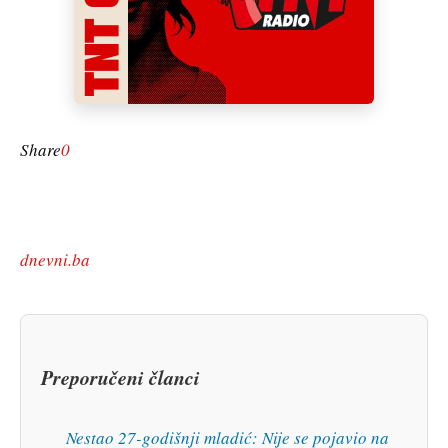
Share
0
dnevni.ba
Preporučeni članci
Nestao 27-godišnji mladić: Nije se pojavio na