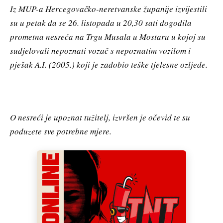
Iz MUP-a Hercegovačko-neretvanske županije izvijestili
su u petak da se 26. listopada u 20,30 sati dogodila
prometna nesreća na Trgu Musala u Mostaru u kojoj su
sudjelovali nepoznati vozač s nepoznatim vozilom i
pješak A.I. (2005.) koji je zadobio teške tjelesne ozljede.
O nesreći je upoznat tužitelj, izvršen je očevid te su
poduzete sve potrebne mjere.