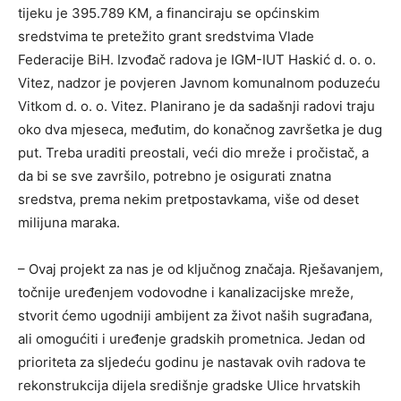
tijeku je 395.789 KM, a financiraju se općinskim
sredstvima te pretežito grant sredstvima Vlade
Federacije BiH. Izvođač radova je IGM-IUT Haskić d. o. o.
Vitez, nadzor je povjeren Javnom komunalnom poduzeću
Vitkom d. o. o. Vitez. Planirano je da sadašnji radovi traju
oko dva mjeseca, međutim, do konačnog završetka je dug
put. Treba uraditi preostali, veći dio mreže i pročistač, a
da bi se sve završilo, potrebno je osigurati znatna
sredstva, prema nekim pretpostavkama, više od deset
milijuna maraka.
– Ovaj projekt za nas je od ključnog značaja. Rješavanjem,
točnije uređenjem vodovodne i kanalizacijske mreže,
stvorit ćemo ugodniji ambijent za život naših sugrađana,
ali omogućiti i uređenje gradskih prometnica. Jedan od
prioriteta za sljedeću godinu je nastavak ovih radova te
rekonstrukcija dijela središnje gradske Ulice hrvatskih