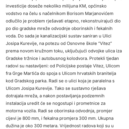
investicije doseže nekoliko milijuna KM, općinsko
vodstvo na čelu s načelnikom Borisom Marjanovićem
odlučilo je problem rješavati etapno, rekonstruirajući dio
po dio gradske mreže odvodnje oborinskih i fekalnih
voda. Do sada je kanalizacijski sustav saniran u Ulici
Josipa Kurevije, na potezu od Osnovne škole “Vitez”
prema novom kružnom toku, uključujući odvojke ulica iza
Gradske tržnice i autobusnog kolodvora. Protekli tjedan
radovi su nastavljeni: od Policijske postaje Vitez, Ulicom
fra Grge Martića do spoja s Ulicom hrvatskih branitelja
kod Gradskog parka. Radi se o ulici koja je paralelna s
Ulicom Josipa Kurevije. Tako se sustavno rješava
dotrajala mreža, a nakon postavljanja podzemnih
instalacija uredit će se nogostupi i prometnice za
motorna vozila. Radi se oborinska odvodnja, promjer
cijevi je 800 mm, i fekalna promjera 300 mm. Ukupna
dužina je oko 300 metara. Vrijednost radova koji su u