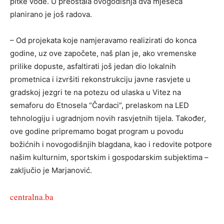
pitke vode. U preostala ovogodišnja dva mjeseca
planirano je još radova.
– Od projekata koje namjeravamo realizirati do konca
godine, uz ove započete, naš plan je, ako vremenske
prilike dopuste, asfaltirati još jedan dio lokalnih
prometnica i izvršiti rekonstrukciju javne rasvjete u
gradskoj jezgri te na potezu od ulaska u Vitez na
semaforu do Etnosela “Čardaci”, prelaskom na LED
tehnologiju i ugradnjom novih rasvjetnih tijela. Također,
ove godine pripremamo bogat program u povodu
božićnih i novogodišnjih blagdana, kao i redovite potpore
našim kulturnim, sportskim i gospodarskim subjektima –
zaključio je Marjanović.
centralna.ba