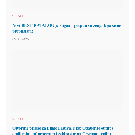
VIJESTI
Novi BEST KATALOG je stigao – prepun sniženja koja se ne
propuštaju!
05.08.2026
VIJESTI
Otvorene prijave za Bingo Festival Fits: Odaberite outfit s
omiljenim influencerom i zablistajte na Crvenom tepihu