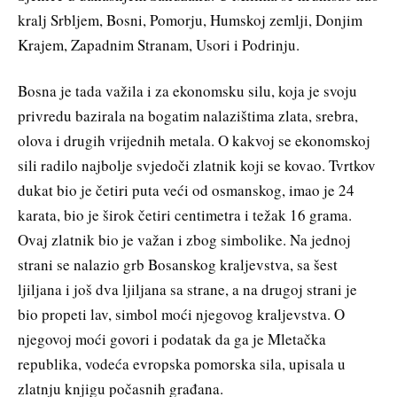
kralj Srbljem, Bosni, Pomorju, Humskoj zemlji, Donjim
Krajem, Zapadnim Stranam, Usori i Podrinju.
Bosna je tada važila i za ekonomsku silu, koja je svoju
privredu bazirala na bogatim nalazištima zlata, srebra,
olova i drugih vrijednih metala. O kakvoj se ekonomskoj
sili radilo najbolje svjedoči zlatnik koji se kovao. Tvrtkov
dukat bio je četiri puta veći od osmanskog, imao je 24
karata, bio je širok četiri centimetra i težak 16 grama.
Ovaj zlatnik bio je važan i zbog simbolike. Na jednoj
strani se nalazio grb Bosanskog kraljevstva, sa šest
ljiljana i još dva ljiljana sa strane, a na drugoj strani je
bio propeti lav, simbol moći njegovog kraljevstva. O
njegovoj moći govori i podatak da ga je Mletačka
republika, vodeća evropska pomorska sila, upisala u
zlatnju knjigu počasnih građana.