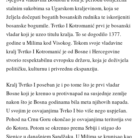
stalnim sukobima sa Ugarskom kraljevinom, koja se
željela dočepati bogatih bosanskih rudnika te iskorijeniti
bosanske bogumile. Tvrtko I Kotromanić prvi je bosanski
vladar koji je uzeo titulu kralja. To se dogodilo 1377.
godine u Milima kod Visokog. Tokom svoje vladavine
kralj Tvrtko I Kotromanić je od Bosne i Hercegovine
stvorio respektabilnu evropsku državu, koja je doživjela
političku, kulturnu i privrednu ekspanziju.
Kralj Tvrtko I poseban je i po tome što je prvi vladar
Bosne koji je krenuo u protivnapad na susjednje zemlje
nakon što je Bosna godinama bila meta njihovih napada.
U svojim je osvajanjima Tvrko I bio više nego uspješan.
Pohod na Crnu Goru okončao je osvajanjima teritorija sve
do Kotora. Potom se okrenuo prema Srbiji i stigao do
Sjenice u današnjem Sandžaku. U Milima se krunisao kao