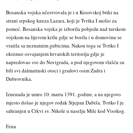
Bosanska vojska učestvovala je i u Kosovskoj bitki na
strani srpskog kneza Lazara, koji je Tvrtka I molio za
pomoć. Bosanska vojska je izborila pobjedu nad turskom
vojskom na lijevom krilu gdje se borila i u domovinu se
vratila sa neznatnim gubicima. Nakon toga se Tvrtko I
okrenuo osvajanjem hrvatskih teritorija gdje je
napredovao sve do Novigrada, a pod njegovom vlašću su
bili svi dalmatinski otoci i gradovi osim Zadra i
Dubrovnika.
Iznenada je umro 10. marta 1391. godine, a na njegovo
mjesto došao je njegov rođak Stjepan Dabiša. Tvrtko I je
sahranjen u Crkvi sv. Nikole u naselju Mile kod Visokog.
Fena