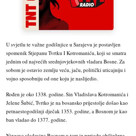
U svjetlu te važne godišnjice u Sarajevu je postavljen
spomenik Stjepanu Tvrtku I Kotromaniću, koji se smatra
jednim od najvećih srednjovjekovnih vladara Bosne. Za
sobom je ostavio zemlju veću, jaču, politički uticajniju i
vojno sposobniju od one koju je naslijedio.
Rođen je oko 1338. godine. Sin Vladislava Kotromanića i
Jelene Šubić, Tvrtko je na bosansko prijestolje došao kao
petnaestogodišnji dječak 1353. godine, a Bosnom je kao
ban vladao do 1377. godine.
Njegova vladavina Bosnom u tom je periodu obilježena