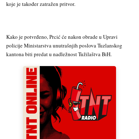
koje je također zatražen pritvor.
Kako je potvrđeno, Prcić će nakon obrade u Upravi
policije Ministarstva unutrašnjih poslova Tuzlanskog
kantona biti predat u nadležnost Tužilaštva BiH.