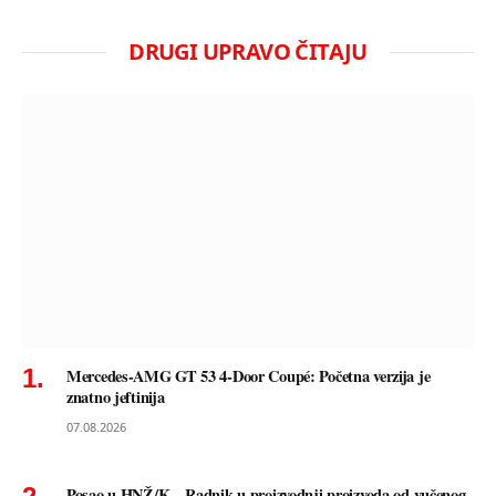
DRUGI UPRAVO ČITAJU
Mercedes-AMG GT 53 4-Door Coupé: Početna verzija je
znatno jeftinija
07.08.2026
Posao u HNŽ/K – Radnik u proizvodnji proizvoda od vučenog,