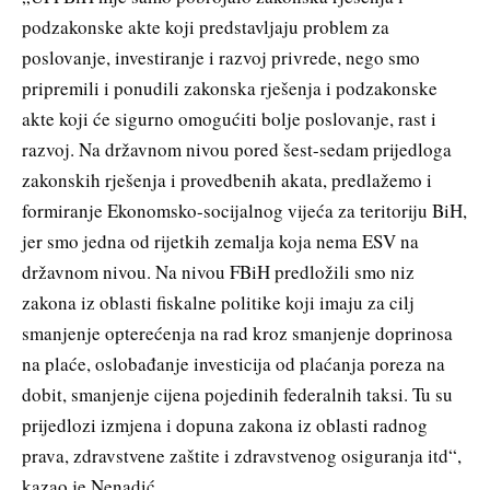
podzakonske akte koji predstavljaju problem za
poslovanje, investiranje i razvoj privrede, nego smo
pripremili i ponudili zakonska rješenja i podzakonske
akte koji će sigurno omogućiti bolje poslovanje, rast i
razvoj. Na državnom nivou pored šest-sedam prijedloga
zakonskih rješenja i provedbenih akata, predlažemo i
formiranje Ekonomsko-socijalnog vijeća za teritoriju BiH,
jer smo jedna od rijetkih zemalja koja nema ESV na
državnom nivou. Na nivou FBiH predložili smo niz
zakona iz oblasti fiskalne politike koji imaju za cilj
smanjenje opterećenja na rad kroz smanjenje doprinosa
na plaće, oslobađanje investicija od plaćanja poreza na
dobit, smanjenje cijena pojedinih federalnih taksi. Tu su
prijedlozi izmjena i dopuna zakona iz oblasti radnog
prava, zdravstvene zaštite i zdravstvenog osiguranja itd“,
kazao je Nenadić.