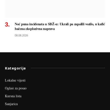
Noć puna incidenata u SBŽ-u: Ukrali pa zapalili vozilo, u kafić
bačena eksplozivna naprava
08.08.2026
Kategorije
Lokalne vijesti
Oglasi za posao
Kursna lista
Sanjarica