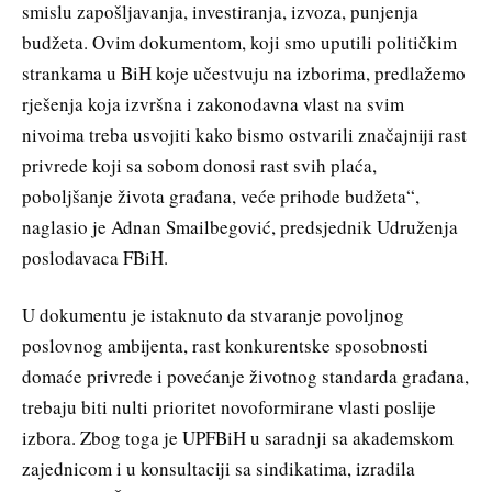
smislu zapošljavanja, investiranja, izvoza, punjenja
budžeta. Ovim dokumentom, koji smo uputili političkim
strankama u BiH koje učestvuju na izborima, predlažemo
rješenja koja izvršna i zakonodavna vlast na svim
nivoima treba usvojiti kako bismo ostvarili značajniji rast
privrede koji sa sobom donosi rast svih plaća,
poboljšanje života građana, veće prihode budžeta“,
naglasio je Adnan Smailbegović, predsjednik Udruženja
poslodavaca FBiH.
U dokumentu je istaknuto da stvaranje povoljnog
poslovnog ambijenta, rast konkurentske sposobnosti
domaće privrede i povećanje životnog standarda građana,
trebaju biti nulti prioritet novoformirane vlasti poslije
izbora. Zbog toga je UPFBiH u saradnji sa akademskom
zajednicom i u konsultaciji sa sindikatima, izradila