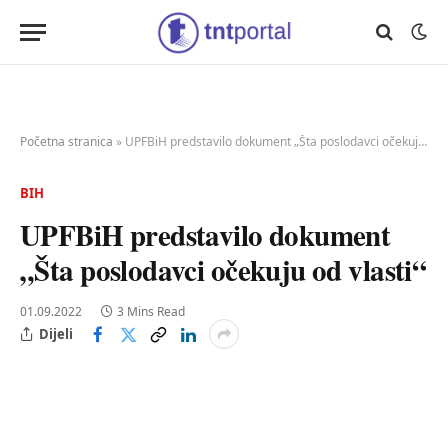
Početna stranica
»
UPFBiH predstavilo dokument „Šta poslodavci očekuju od vlasti“
BIH
UPFBiH predstavilo dokument
„Šta poslodavci očekuju od vlasti“
01.09.2022
3 Mins Read
Dijeli